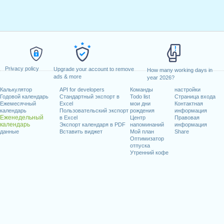
Privacy policy
Upgrade your account to remove
How many working days in
ads & more
year 2026?
Калькулятор
API for developers
Команды
настройки
Годовой календарь
Стандартный экспорт в
Todo list
Страница входа
Ежемесячный
Excel
мои дни
Контактная
календарь
Пользовательский экспорт
рождения
информация
Еженедельный
в Excel
Центр
Правовая
календарь
Экспорт календаря в PDF
напоминаний
информация
данные
Вставить виджет
Мой план
Share
Оптимизатор
отпуска
Утренний кофе