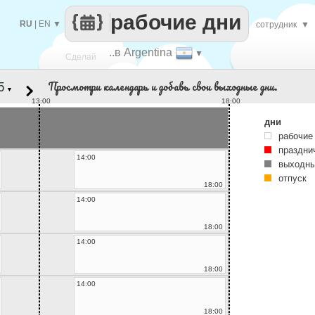
рабочие дни
RU
|
EN
▼
сотрудник
▼
..в Argentina
▼
Сделай
Просмотри календарь и добавь свои выходные дни.
▼
каждый
13:00
18:00
дни
рабочие
праздни
14:00
выходны
отпуск
18:00
14:00
18:00
14:00
18:00
14:00
18:00