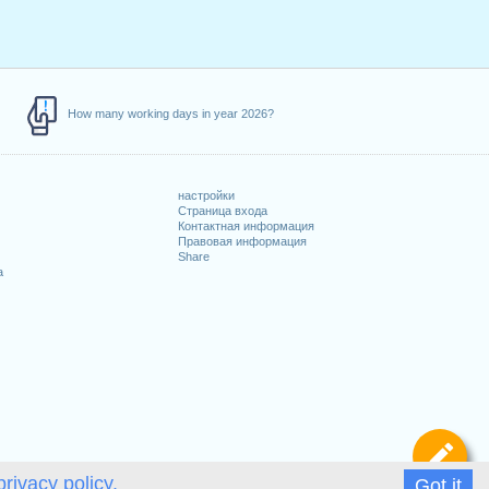
How many working days in year 2026?
настройки
Страница входа
Контактная информация
Правовая информация
Share
а
Оп
privacy policy.
Got it