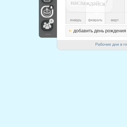
наслаждайся!
январь
февраль
март
0
+
добавить день рождения
...
Рабочие дни в го