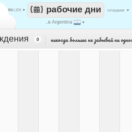
рабочие дни
RU
|
EN
▼
сотрудник
▼
..в Argentina
▼
ождения
никогда больше не забывай ни одно
0