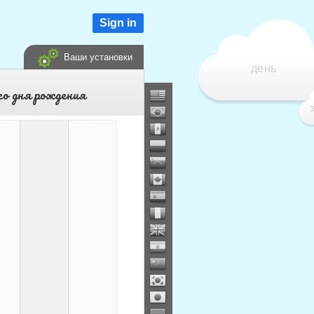
Sign in
Ваши установки
день
го дня рождения