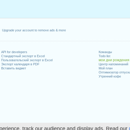
Upgrade your account to remove ads & more
API for developers
Команды
Стандартный экспорт в Excel
Todo list
мои дни рождения
Пользовательский экспорт в Excel
Экспорт календаря в PDF
Центр напоминаний
Вставить виджет
Мой план
Оптимизатор отпуск
Утренний кофе
perience, track our audience and display ads. Read our