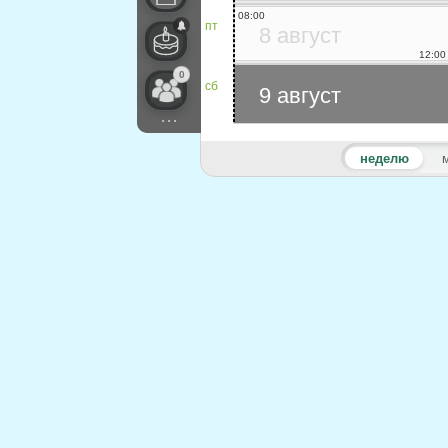
08:00
пт
8 август
12:00
0
сб
9 август
...
неделю