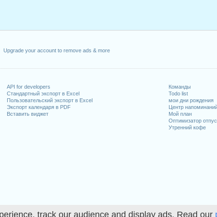
Upgrade your account to remove ads & more
API for developers
Команды
Стандартный экспорт в Excel
Todo list
Пользовательский экспорт в Excel
мои дни рождения
Экспорт календаря в PDF
Центр напоминани
Вставить виджет
Мой план
Оптимизатор отпус
Утренний кофе
perience, track our audience and display ads. Read our