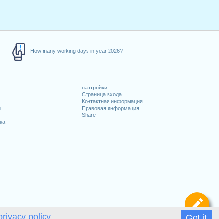
How many working days in year 2026?
настройки
Страница входа
Контактная информация
й
Правовая информация
Share
ка
Оп
privacy policy.
Got it