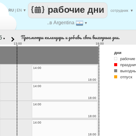
рабочие дни
RU
|
EN
▼
сотрудник
▼
..в Argentina
▼
Просмотри календарь и добавь свои выходные дни.
▼
13:00
18:00
дни
рабочие
праздни
14:00
выходны
отпуск
18:00
14:00
18:00
14:00
18:00
14:00
18:00