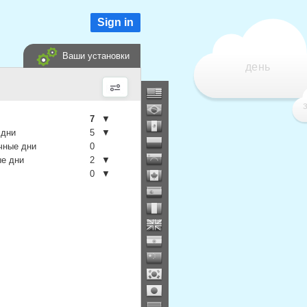
Sign in
Ваши установки
день
7
▼
 дни
5
▼
чные дни
0
е дни
2
▼
0
▼