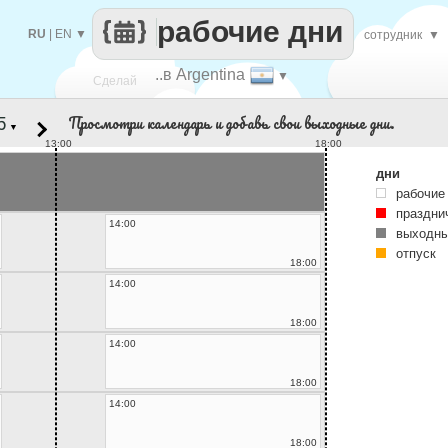
рабочие дни
RU
|
EN
▼
сотрудник
▼
..в Argentina
▼
Сделай
Просмотри календарь и добавь свои выходные дни.
▼
каждый
13:00
18:00
дни
рабочие
праздни
14:00
выходны
отпуск
18:00
14:00
18:00
14:00
18:00
14:00
18:00