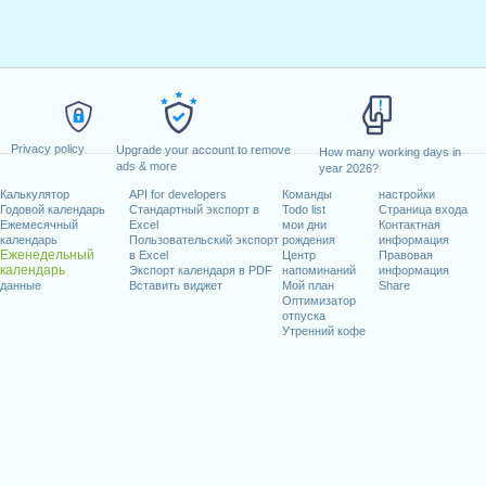
Privacy policy
Upgrade your account to remove
How many working days in
ads & more
year 2026?
Калькулятор
API for developers
Команды
настройки
Годовой календарь
Стандартный экспорт в
Todo list
Страница входа
Ежемесячный
Excel
мои дни
Контактная
календарь
Пользовательский экспорт
рождения
информация
Еженедельный
в Excel
Центр
Правовая
календарь
Экспорт календаря в PDF
напоминаний
информация
данные
Вставить виджет
Мой план
Share
Оптимизатор
отпуска
Утренний кофе