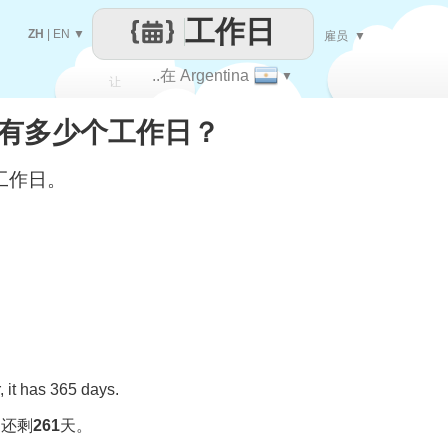
工作日
ZH
|
EN
▼
雇员
▼
..在 Argentina
▼
让
ina有多少个工作日？
每一天
工作日。
 it has 365 days.
，还剩
261
天。