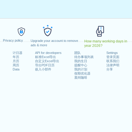
2月17日星期二
 la Verdad y la Justicia
: 2026年3月24日星期二
dos en la Guerra de Malvinas
: 2026年4月2日星期四
日星期五
jadores
: 2026年5月1日星期五
: 2026年5月25日星期一
Privacy policy
d del General Martín Miguel de Güemes
Upgrade your account to remove
: 2026年6月17日星期三
How many working days in
ads & more
year 2026?
026年7月9日星期四
计日器
API for developers
团队
Settings
ad del General José de San Martín
: 2026年8月17日星期一
年历
标准Excel导出
待办事项列表
登录页面
ad Cultural
: 2026年10月12日星期一
月历
自定义Excel导出
我的生日
联系我们
周历
导出PDF日历
提醒中心
法律声明
: 2026年11月23日星期一
Data
嵌入小部件
我的计划
分享
ción
: 2026年12月8日星期二
假期优化器
晨间咖啡
期五
 del General Manuel Belgrano : 2026年6月20日星期六