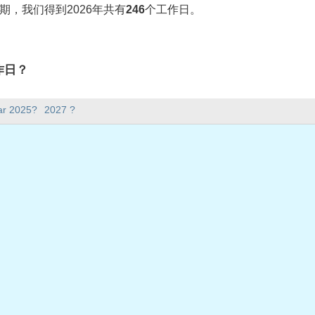
期，我们得到2026年共有
246
个工作日。
工作日？
日。
ar 2025?
2027 ?
5天。
在工作日？
作日。
共假期
期四
2月16日星期一