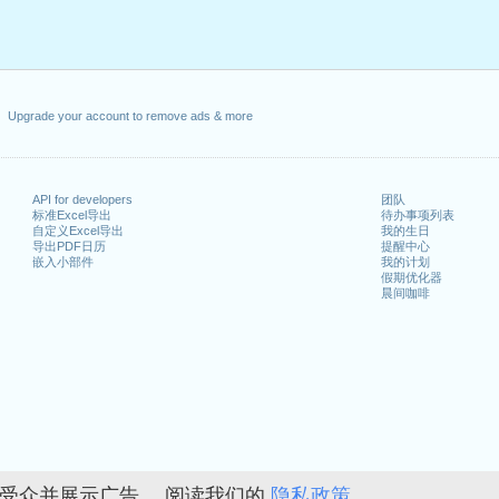
Upgrade your account to remove ads & more
API for developers
团队
标准Excel导出
待办事项列表
自定义Excel导出
我的生日
导出PDF日历
提醒中心
嵌入小部件
我的计划
假期优化器
晨间咖啡
的受众并展示广告。 阅读我们的
隐私政策。