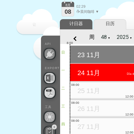
8月
02:29
08
☕
晨间咖啡 ▼
计日器
日历
让
周
▼
▼
每一天
8:00
API
日
23 11月
EXPORT
一
24 11月
Día 
08:00
二
25 11月
12:00
08:00
三
26 11月
工具
12:00
08:00
四
27 11月
0
12:00