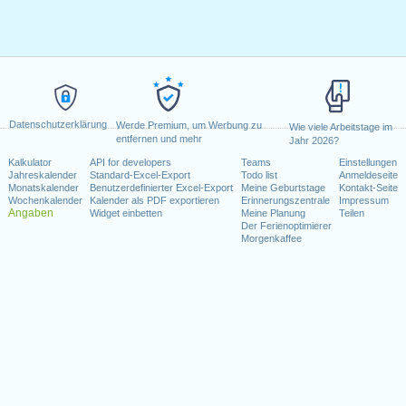
Datenschutzerklärung
Werde Premium, um Werbung zu
Wie viele Arbeitstage im
entfernen und mehr
Jahr 2026?
Kalkulator
API for developers
Teams
Einstellungen
Jahreskalender
Standard-Excel-Export
Todo list
Anmeldeseite
Monatskalender
Benutzerdefinierter Excel-Export
Meine Geburtstage
Kontakt-Seite
Wochenkalender
Kalender als PDF exportieren
Erinnerungszentrale
Impressum
Angaben
Widget einbetten
Meine Planung
Teilen
Der Ferienoptimierer
Morgenkaffee