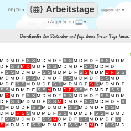
Arbeitstage
DE
|
EN
▼
Angestellter
▼
..in Argentinien
▼
Jeden
Durchsuche den Kalender und füge deine freien Tage hinzu.
Tag
M
D
M
D
F
S
S
M
D
M
D
F
S
S
M
D
M
D
F
S
S
M
D
M
D
F
S
S
M
D
M
D
F
S
S
M
D
M
D
F
S
S
M
D
M
D
F
S
S
M
D
M
D
F
S
S
M
D
M
D
F
S
S
M
D
M
D
F
S
S
M
D
M
D
F
S
S
M
D
M
D
F
S
S
M
D
M
D
F
S
S
M
D
M
D
F
S
S
M
D
M
D
F
S
S
M
D
M
D
F
S
S
M
D
M
D
F
S
S
M
D
M
D
F
S
S
M
D
M
D
F
S
S
M
D
M
D
F
S
S
M
D
M
D
F
S
S
M
D
M
D
F
S
S
M
D
M
D
F
S
S
M
D
M
D
F
S
S
M
D
M
D
F
S
S
M
D
M
D
F
S
S
M
D
M
D
F
S
S
M
D
M
D
F
S
S
M
D
M
D
F
S
S
M
D
M
D
F
S
S
M
D
M
D
F
S
S
M
D
M
D
F
S
S
M
D
M
D
F
S
S
M
D
M
D
F
S
S
M
D
M
D
F
S
S
M
D
M
D
F
S
S
M
D
M
D
F
S
S
M
D
M
D
F
S
S
M
D
M
D
F
S
S
M
D
M
D
F
S
S
M
D