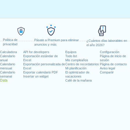
Política de
Pásate a Premium para eliminar
¿Cuántos días laborables en
privacidad
anuncios y más
el año 2026?
Calculadora
API for developers
Equipos
Configuración
Calendario
Exportación estándar de
Todo list
Página de inicio de
anual
Excel
Mis cumpleaños
sesión
Calendario
Exportación personalizada de
Centro de recordatorios
Página de contacto
mensual
Excel
Mi planificación
Aviso legal
Calendario
Exportar calendario PDF
El optimizador de
Compartir
semanal
Insertar un widget
vacaciones
Data
Café de la mañana