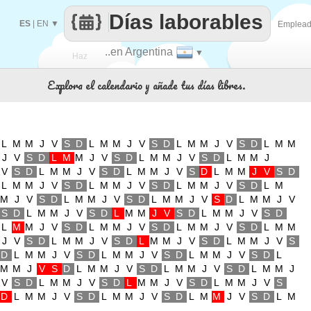
Días laborables
ES
|
EN
▼
Emplea
..en Argentina
▼
Haz
Explora el calendario y añade tus días libres.
que
L
M
M
J
V
S
D
L
M
M
J
V
S
D
L
M
M
J
V
S
D
L
M
M
J
V
S
D
L
M
M
J
V
S
D
L
M
M
J
V
S
D
L
M
M
J
V
S
D
L
M
M
J
V
S
D
L
M
M
J
V
S
D
L
M
M
J
V
S
D
L
M
M
J
V
S
D
L
M
M
J
V
S
D
L
M
M
J
V
S
D
L
M
M
J
V
S
D
L
M
M
J
V
S
D
L
M
M
J
V
S
D
L
M
M
J
V
S
D
L
M
M
J
V
S
D
L
M
M
J
V
S
D
L
M
M
J
V
S
D
L
M
M
J
V
S
D
L
M
M
J
V
S
D
L
M
M
J
V
S
D
L
M
M
J
V
S
D
L
M
M
J
V
S
D
L
M
M
J
V
S
D
L
M
M
J
V
S
D
L
M
M
J
V
S
D
L
M
M
J
V
S
D
L
M
M
J
V
S
D
L
M
M
J
V
S
D
L
M
M
J
V
S
D
L
M
M
J
V
S
D
L
M
M
J
V
S
D
L
M
M
J
V
S
D
L
M
M
J
V
S
D
L
M
M
J
V
S
D
L
M
M
J
V
S
D
L
M
M
J
V
S
D
L
M
M
J
V
S
D
L
M