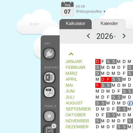
Aug
04:49
07
☕
Morgenkaffee ▼
Kalkulator
Kalender
Jeden
▼
Tag
API
JANUAR
D
F
S
S
M
D
M
FEBRUAR
S
M
D
M
D
F
S
EXPORT
MÄRZ
S
M
D
M
D
F
S
APRIL
M
D
F
S
S
M
D
MAI
F
S
S
M
D
M
D
JUNI
M
D
M
D
F
S
S
JULI
M
D
F
S
S
M
D
AUGUST
S
S
M
D
M
D
F
TOOLS
SEPTEMBER
D
M
D
F
S
S
M
OKTOBER
D
F
S
S
M
D
M
NOVEMBER
S
M
D
M
D
F
S
0
DEZEMBER
D
M
D
F
S
S
M