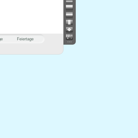
ge
Feiertage
...