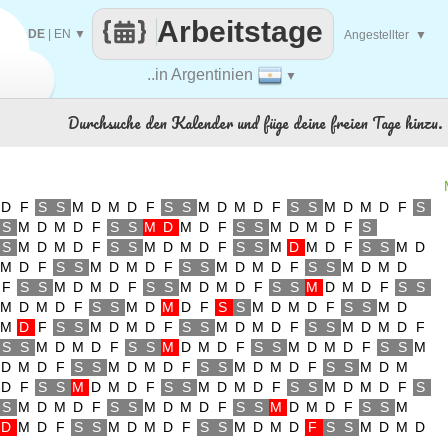
Arbeitstage
DE
|
EN
▼
Angestellter
▼
..in Argentinien
▼
Durchsuche den Kalender und füge deine freien Tage hinzu.
D
F
S
S
M
D
M
D
F
S
S
M
D
M
D
F
S
S
M
D
M
D
F
S
S
M
D
M
D
F
S
S
M
D
M
D
F
S
S
M
D
M
D
F
S
S
M
D
M
D
F
S
S
M
D
M
D
F
S
S
M
D
M
D
F
S
S
M
D
M
D
F
S
S
M
D
M
D
F
S
S
M
D
M
D
F
S
S
M
D
M
D
F
S
S
M
D
M
D
F
S
S
M
D
M
D
F
S
S
M
D
M
D
F
S
S
M
D
M
D
F
S
S
M
D
M
D
F
S
S
M
D
M
D
F
S
S
M
D
M
D
F
S
S
M
D
M
D
F
S
S
M
D
M
D
F
S
S
M
D
M
D
F
S
S
M
D
M
D
F
S
S
M
D
M
D
F
S
S
M
D
M
D
F
S
S
M
D
M
D
F
S
S
M
D
M
D
F
S
S
M
D
M
D
F
S
S
M
D
M
D
F
S
S
M
D
M
D
F
S
S
M
D
M
D
F
S
S
M
D
M
D
F
S
S
M
D
M
D
F
S
S
M
D
M
D
F
S
S
M
D
M
D
F
S
S
M
D
M
D
F
S
S
M
D
M
D
F
S
S
M
D
M
D
F
S
S
M
D
M
D