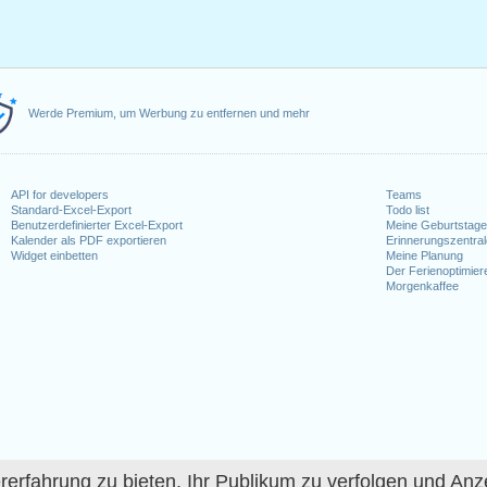
Werde Premium, um Werbung zu entfernen und mehr
API for developers
Teams
Standard-Excel-Export
Todo list
Benutzerdefinierter Excel-Export
Meine Geburtstag
Kalender als PDF exportieren
Erinnerungszentra
Widget einbetten
Meine Planung
Der Ferienoptimier
Morgenkaffee
fahrung zu bieten, Ihr Publikum zu verfolgen und Anze