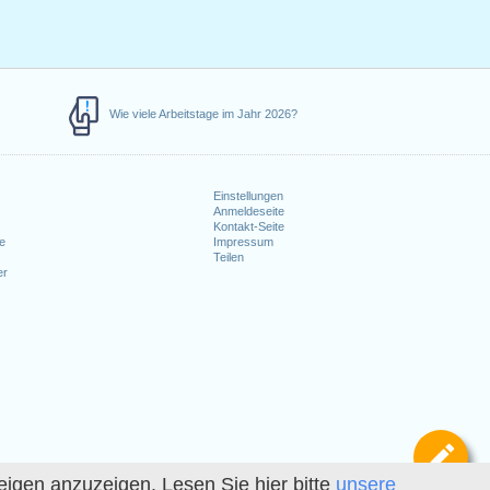
Wie viele Arbeitstage im Jahr 2026?
Einstellungen
Anmeldeseite
e
Kontakt-Seite
le
Impressum
Teilen
er
Def
igen anzuzeigen. Lesen Sie hier bitte
unsere