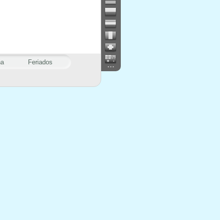
na
Feriados
...