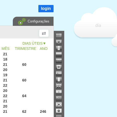
login
Configurações
dia
▼
MÊS
TRIMESTRE
ANO
21
18
21
60
20
19
21
60
22
20
22
64
21
20
21
62
246