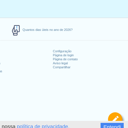
Quantos dias úteis no ano de 2026?
Configuração
Página de login
Página de contato
s
Aviso legal
Compartilhar
as
De
 a nossa
política de privacidade.
Entendi