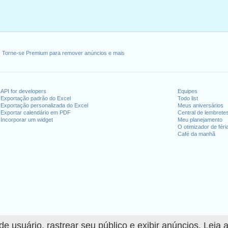
Torne-se Premium para remover anúncios e mais
API for developers
Equipes
Exportação padrão do Excel
Todo list
Exportação personalizada do Excel
Meus aniversários
Exportar calendário em PDF
Central de lembrete
Incorporar um widget
Meu planejamento
O otimizador de féri
Café da manhã
 usuário, rastrear seu público e exibir anúncios. Leia