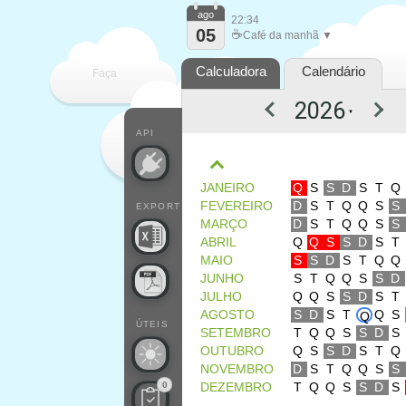
ago
22:34
05
☕
Café da manhã ▼
Calculadora
Calendário
Faça
▼
cada
API
JANEIRO
Q
S
S
D
S
T
Q
FEVEREIRO
D
S
T
Q
Q
S
S
EXPORT
MARÇO
D
S
T
Q
Q
S
S
ABRIL
Q
Q
S
S
D
S
T
MAIO
S
S
D
S
T
Q
Q
JUNHO
S
T
Q
Q
S
S
D
JULHO
Q
Q
S
S
D
S
T
AGOSTO
S
D
S
T
Q
S
Q
ÚTEIS
SETEMBRO
T
Q
Q
S
S
D
S
OUTUBRO
Q
S
S
D
S
T
Q
NOVEMBRO
D
S
T
Q
Q
S
S
0
DEZEMBRO
T
Q
Q
S
S
D
S