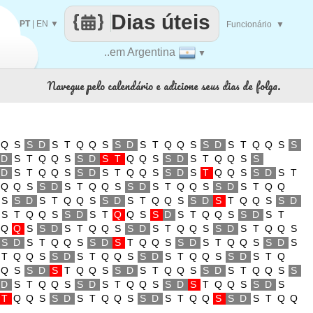
Dias úteis
PT
|
EN
▼
Funcionário
▼
..em Argentina
▼
Navegue pelo calendário e adicione seus dias de folga.
Q
S
S
D
S
T
Q
Q
S
S
D
S
T
Q
Q
S
S
D
S
T
Q
Q
S
S
D
S
T
Q
Q
S
S
D
S
T
Q
Q
S
S
D
S
T
Q
Q
S
S
D
S
T
Q
Q
S
S
D
S
T
Q
Q
S
S
D
S
T
Q
Q
S
S
D
S
T
Q
Q
S
S
D
S
T
Q
Q
S
S
D
S
T
Q
Q
S
S
D
S
T
Q
Q
S
S
D
S
T
Q
Q
S
S
D
S
T
Q
Q
S
S
D
S
T
Q
Q
S
S
D
S
T
Q
Q
S
S
D
S
T
Q
Q
S
S
D
S
T
Q
Q
S
S
D
S
T
Q
Q
S
S
D
S
T
Q
Q
S
S
D
S
T
Q
Q
S
S
D
S
T
Q
Q
S
S
D
S
T
Q
Q
S
S
D
S
T
Q
Q
S
S
D
S
T
Q
Q
S
S
D
S
T
Q
Q
S
S
D
S
T
Q
Q
S
S
D
S
T
Q
Q
S
S
D
S
T
Q
Q
S
S
D
S
T
Q
Q
S
S
D
S
T
Q
Q
S
S
D
S
T
Q
Q
S
S
D
S
T
Q
Q
S
S
D
S
T
Q
Q
S
S
D
S
T
Q
Q
S
S
D
S
T
Q
Q
S
S
D
S
T
Q
Q
S
S
D
S
T
Q
Q
S
S
D
S
T
Q
Q