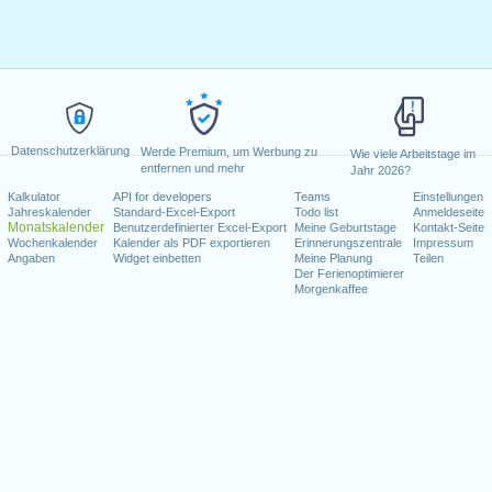
Datenschutzerklärung
Werde Premium, um Werbung zu
Wie viele Arbeitstage im
entfernen und mehr
Jahr 2026?
Kalkulator
API for developers
Teams
Einstellungen
Jahreskalender
Standard-Excel-Export
Todo list
Anmeldeseite
Monatskalender
Benutzerdefinierter Excel-Export
Meine Geburtstage
Kontakt-Seite
Wochenkalender
Kalender als PDF exportieren
Erinnerungszentrale
Impressum
Angaben
Widget einbetten
Meine Planung
Teilen
Der Ferienoptimierer
Morgenkaffee