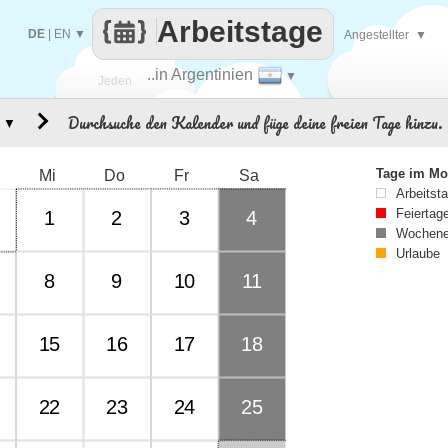
Arbeitstage
DE
|
EN
▼
Angestellter
▼
..in Argentinien
▼
Jeden
Durchsuche den Kalender und füge deine freien Tage hinzu.
▼
Tag
Tage im Mo
Mi
Do
Fr
Sa
Arbeitst
Feiertag
1
2
3
4
Wochene
Urlaube
8
9
10
11
15
16
17
18
22
23
24
25