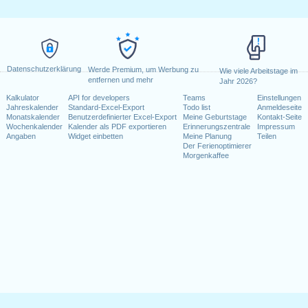
Datenschutzerklärung
Werde Premium, um Werbung zu
Wie viele Arbeitstage im
entfernen und mehr
Jahr 2026?
Kalkulator
API for developers
Teams
Einstellungen
Jahreskalender
Standard-Excel-Export
Todo list
Anmeldeseite
Monatskalender
Benutzerdefinierter Excel-Export
Meine Geburtstage
Kontakt-Seite
Wochenkalender
Kalender als PDF exportieren
Erinnerungszentrale
Impressum
Angaben
Widget einbetten
Meine Planung
Teilen
Der Ferienoptimierer
Morgenkaffee