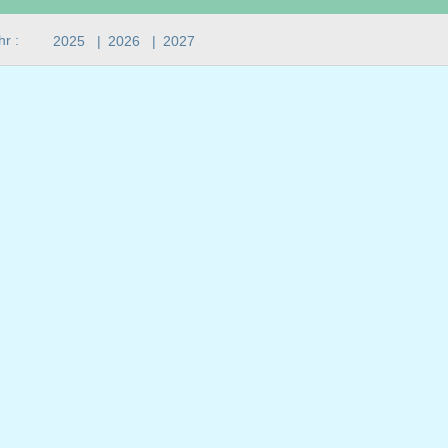
hr :
2025
|
2026
|
2027