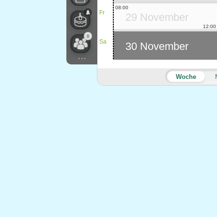
08:00
Fr
29 November
12:00
0
Sa
30 November
...
Woche