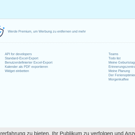
Werde Premium, um Werbung zu entfernen und mehr
API for developers
Teams
Standard-Excel-Export
Todo list
Benutzerdefinierter Excel-Export
Meine Geburtstag
Kalender als PDF exportieren
Erinnerungszentra
Widget einbetten
Meine Planung
Der Ferienoptimie
Morgenkaffee
fahrung zu bieten, Ihr Publikum zu verfolgen und Anze