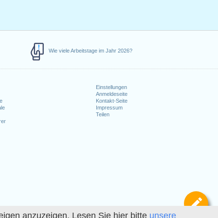
Wie viele Arbeitstage im Jahr 2026?
Einstellungen
Anmeldeseite
e
Kontakt-Seite
le
Impressum
Teilen
rer
Def
igen anzuzeigen. Lesen Sie hier bitte
unsere