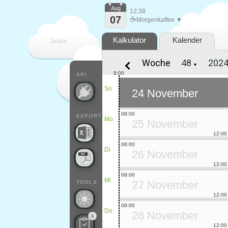
Aug
12:38
07
☕
Morgenkaffee ▼
Kalkulator
Kalender
Jeden
Woche
▼
Tag
8:00
API
So
24 November
08:00
EXPORT
Mo
25 November
12:00
08:00
Di
26 November
12:00
08:00
Mi
27 November
TOOLS
12:00
08:00
Do
28 November
0
12:00