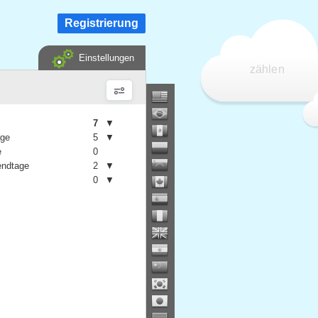
Registrierung
Einstellungen
zählen
7
▼
age
5
▼
e
0
ndtage
2
▼
0
▼