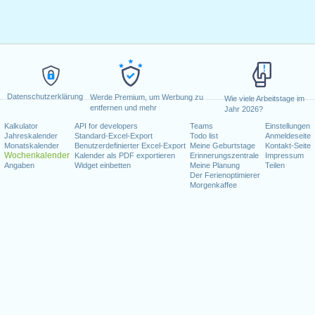
Datenschutzerklärung
Werde Premium, um Werbung zu
Wie viele Arbeitstage im
entfernen und mehr
Jahr 2026?
Kalkulator
API for developers
Teams
Einstellungen
Jahreskalender
Standard-Excel-Export
Todo list
Anmeldeseite
Monatskalender
Benutzerdefinierter Excel-Export
Meine Geburtstage
Kontakt-Seite
Wochenkalender
Kalender als PDF exportieren
Erinnerungszentrale
Impressum
Angaben
Widget einbetten
Meine Planung
Teilen
Der Ferienoptimierer
Morgenkaffee