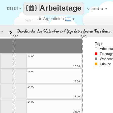
Arbeitstage
DE
|
EN
▼
Angestellter
▼
..in Argentinien
▼
Jeden
Durchsuche den Kalender und füge deine freien Tage hinzu.
▼
Tag
13:00
18:00
Tage
Arbeitst
Feiertag
14:00
Wochene
Urlaube
18:00
14:00
18:00
14:00
18:00
14:00
18:00