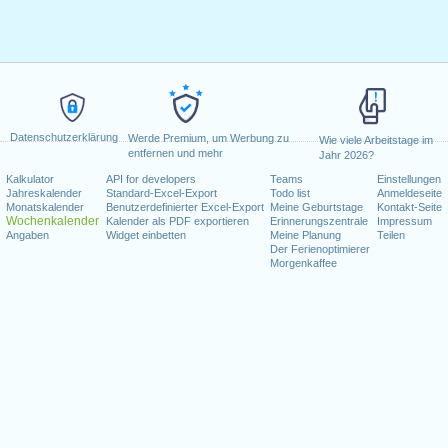
Datenschutzerklärung
Werde Premium, um Werbung zu
Wie viele Arbeitstage im
entfernen und mehr
Jahr 2026?
Kalkulator
API for developers
Teams
Einstellungen
Jahreskalender
Standard-Excel-Export
Todo list
Anmeldeseite
Monatskalender
Benutzerdefinierter Excel-Export
Meine Geburtstage
Kontakt-Seite
Wochenkalender
Kalender als PDF exportieren
Erinnerungszentrale
Impressum
Angaben
Widget einbetten
Meine Planung
Teilen
Der Ferienoptimierer
Morgenkaffee