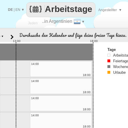
Arbeitstage
DE
|
EN
▼
Angestellter
▼
..in Argentinien
▼
Jeden
Durchsuche den Kalender und füge deine freien Tage hinzu.
▼
Tag
13:00
18:00
Tage
Arbeitst
Feiertag
14:00
Wochene
Urlaube
18:00
14:00
18:00
14:00
18:00
14:00
18:00