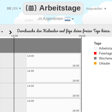
Arbeitstage
DE
|
EN
▼
Angestellter
▼
..in Argentinien
▼
Jeden
Durchsuche den Kalender und füge deine freien Tage hinzu.
▼
Tag
13:00
18:00
Tage
Arbeitst
Feiertag
14:00
Wochene
Urlaube
18:00
14:00
18:00
14:00
18:00
14:00
18:00