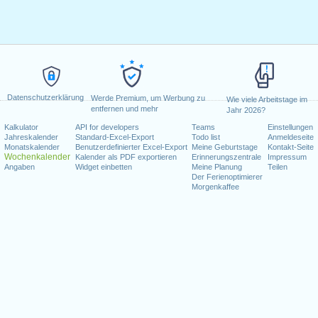
Datenschutzerklärung
Werde Premium, um Werbung zu
Wie viele Arbeitstage im
entfernen und mehr
Jahr 2026?
Kalkulator
API for developers
Teams
Einstellungen
Jahreskalender
Standard-Excel-Export
Todo list
Anmeldeseite
Monatskalender
Benutzerdefinierter Excel-Export
Meine Geburtstage
Kontakt-Seite
Wochenkalender
Kalender als PDF exportieren
Erinnerungszentrale
Impressum
Angaben
Widget einbetten
Meine Planung
Teilen
Der Ferienoptimierer
Morgenkaffee