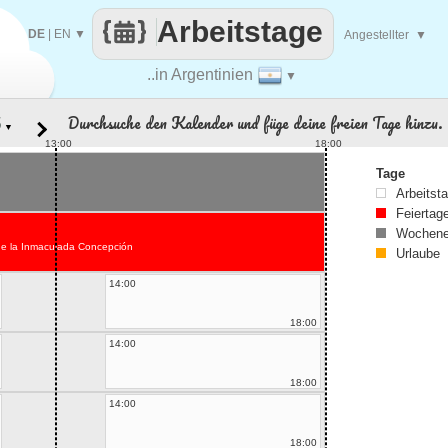
Arbeitstage
DE
|
EN
▼
Angestellter
▼
..in Argentinien
▼
Durchsuche den Kalender und füge deine freien Tage hinzu.
▼
13:00
18:00
Tage
Arbeitst
Feiertag
Wochene
de la Inmaculada Concepción
Urlaube
14:00
18:00
14:00
18:00
14:00
18:00