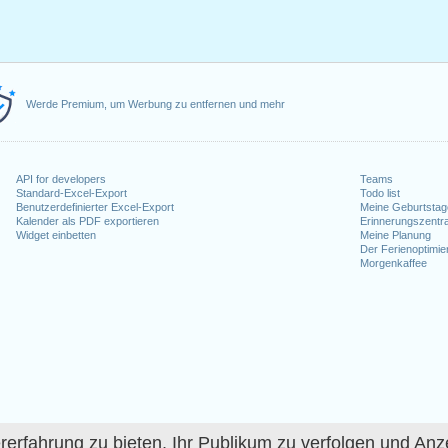
Werde Premium, um Werbung zu entfernen und mehr
API for developers
Teams
Standard-Excel-Export
Todo list
Benutzerdefinierter Excel-Export
Meine Geburtstag
Kalender als PDF exportieren
Erinnerungszentra
Widget einbetten
Meine Planung
Der Ferienoptimie
Morgenkaffee
fahrung zu bieten, Ihr Publikum zu verfolgen und Anze