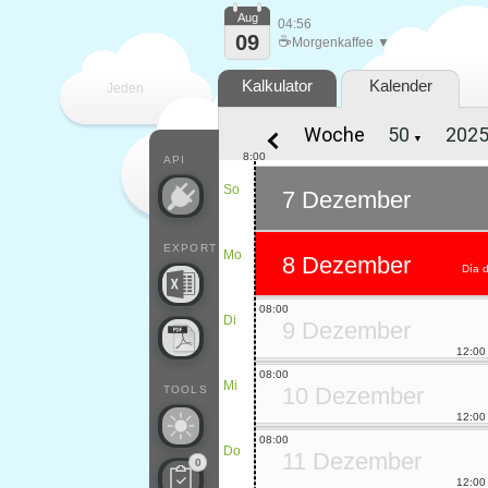
Aug
04:56
09
☕
Morgenkaffee ▼
Kalkulator
Kalender
Jeden
Woche
▼
Tag
8:00
API
So
7 Dezember
EXPORT
Mo
8 Dezember
Día 
08:00
Di
9 Dezember
12:00
08:00
Mi
10 Dezember
TOOLS
12:00
08:00
Do
11 Dezember
0
12:00