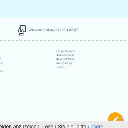
Wie viele Arbeitstage im Jahr 2026?
Einstellungen
Anmeldeseite
e
Kontakt-Seite
le
Impressum
Teilen
rer
Def
igen anzuzeigen. Lesen Sie hier bitte
unsere