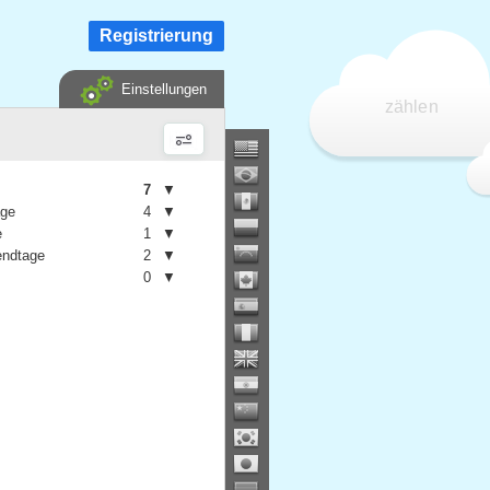
Registrierung
Einstellungen
zählen
7
▼
age
4
▼
e
1
▼
ndtage
2
▼
0
▼