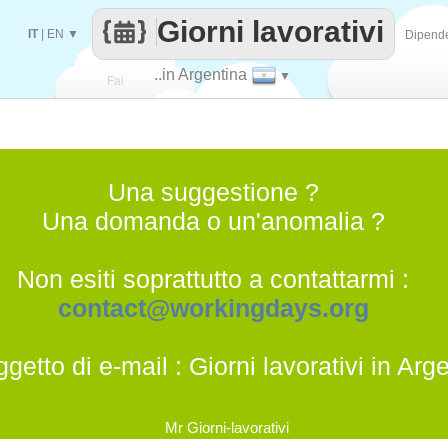
Giorni lavorativi
IT
|
EN
▼
Dipend
..in Argentina
▼
Fai
contare
Una suggestione ?
Una domanda o un'anomalia ?
Non esiti soprattutto a contattarmi :
contact@workingdays.org
ggetto di e-mail : Giorni lavorativi in Arg
Mr Giorni-lavorativi