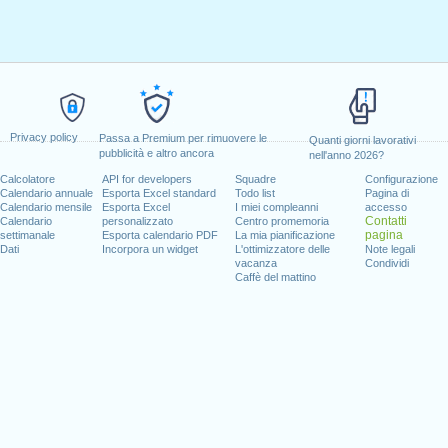
Privacy policy
Passa a Premium per rimuovere le
Quanti giorni lavorativi
pubblicità e altro ancora
nell'anno 2026?
Calcolatore
API for developers
Squadre
Configurazione
Calendario annuale
Esporta Excel standard
Todo list
Pagina di
Calendario mensile
Esporta Excel
I miei compleanni
accesso
Contatti
Calendario
personalizzato
Centro promemoria
pagina
settimanale
Esporta calendario PDF
La mia pianificazione
Dati
Incorpora un widget
L'ottimizzatore delle
Note legali
vacanza
Condividi
Caffè del mattino