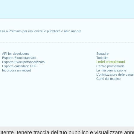
ssa a Premium per rimuovere le pubblicità e altro ancora
API for developers
Squadre
Esporta Excel standard
Todo list
I miei compleanni
Esporta Excel personalizzato
Esporta calendario PDF
Centro promemoria
Incorpora un widget
La mia pianificazione
L'ottimizzatore delle vaca
Caffè del mattino
utente, tenere traccia del tuo pubblico e visualizzare ann