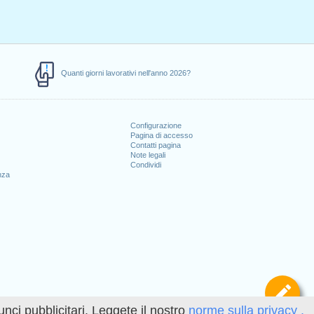
Quanti giorni lavorativi nell'anno 2026?
Configurazione
Pagina di accesso
Contatti pagina
Note legali
Condividi
nza
Def
unci pubblicitari. Leggete il nostro
norme sulla privacy .