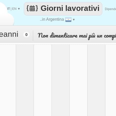
Giorni lavorativi
IT
|
EN
▼
Dipend
..in Argentina
▼
leanni
Non dimenticare mai più un comp
0