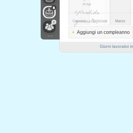
una
Gennaio
Febbraio
Marzo
0
goditela!
+
Aggiungi un compleanno
...
Giorni lavorativi i