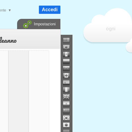
Accedi
ente
▼
Impostazioni
ogni
leanno