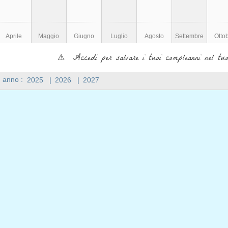
Aprile
Maggio
Giugno
Luglio
Agosto
Settembre
Otto
⚠ Accedi per salvare i tuoi compleanni nel tuo
n anno :
2025
|
2026
|
2027