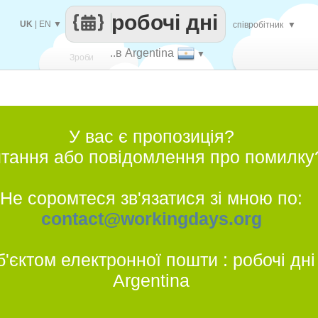
робочі дні
UK
|
EN
▼
співробітник
▼
..в Argentina
▼
Зроби
кожен
У вас є пропозиція?
тання або повідомлення про помилку
Не соромтеся зв'язатися зі мною по:
contact@workingdays.org
б'єктом електронної пошти : робочі дні
Argentina