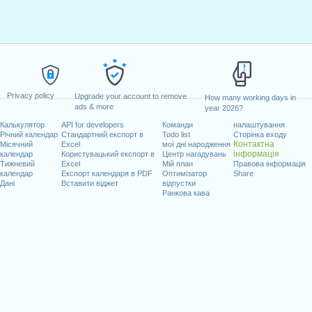
Privacy policy
Upgrade your account to remove
How many working days in
ads & more
year 2026?
Калькулятор
API for developers
Команди
налаштування
Річний календар
Стандартний експорт в
Todo list
Сторінка входу
Контактна
Місячний
Excel
мої дні народження
інформація
календар
Користувацький експорт в
Центр нагадувань
Тижневий
Excel
Мій план
Правова інформація
календар
Експорт календаря в PDF
Оптимізатор
Share
Дані
Вставити віджет
відпустки
Ранкова кава