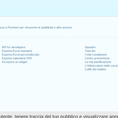
ssa a Premium per rimuovere le pubblicità e altro ancora
API for developers
Squadre
Esporta Excel standard
Todo list
Esporta Excel personalizzato
I miei compleanni
Esporta calendario PDF
Centro promemoria
Incorpora un widget
La mia pianificazione
L'ottimizzatore delle vaca
Caffè del mattino
utente, tenere traccia del tuo pubblico e visualizzare ann