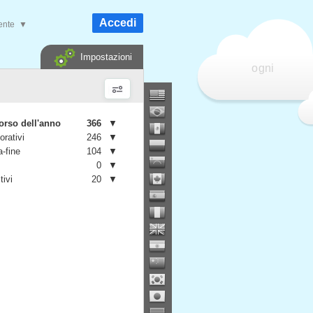
Accedi
ente
▼
Impostazioni
ogni
orso dell'anno
366
▼
orativi
246
▼
-fine
104
▼
0
▼
tivi
20
▼