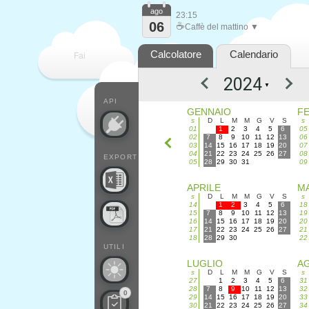
ago
23:15
06
☕
Caffè del mattino ▼
Calcolatore
Calendario
Fai
▼
contare
API
GENNAIO
F
s
D
L
M
M
G
V
S
s
01
1
2
3
4
5
6
05
02
7
8
9
10
11
12
13
06
03
14
15
16
17
18
19
20
07
04
21
22
23
24
25
26
27
08
EXPORT
05
28
29
30
31
09
APRILE
M
s
D
L
M
M
G
V
S
s
14
1
2
3
4
5
6
18
15
7
8
9
10
11
12
13
19
16
14
15
16
17
18
19
20
20
17
21
22
23
24
25
26
27
21
18
28
29
30
22
UTILI
LUGLIO
A
s
D
L
M
M
G
V
S
s
27
1
2
3
4
5
6
31
28
7
8
9
10
11
12
13
32
0
29
14
15
16
17
18
19
20
33
30
21
22
23
24
25
26
27
34