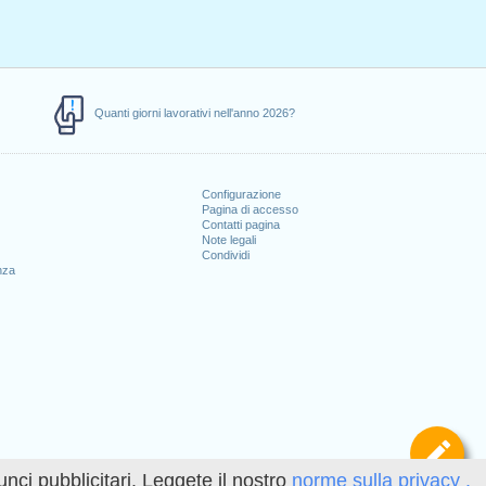
Quanti giorni lavorativi nell'anno 2026?
Configurazione
Pagina di accesso
Contatti pagina
Note legali
Condividi
nza
Def
unci pubblicitari. Leggete il nostro
norme sulla privacy .