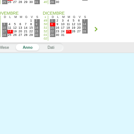
25
26
27
28
29
30
31
40
29
30
OVEMBRE
DICEMBRE
D
L
M
M
G
V
S
s
D
L
M
M
G
V
S
1
2
49
1
2
3
4
5
6
7
3
4
5
6
7
8
9
50
8
9
10
11
12
13
14
10
11
12
13
14
15
16
51
15
16
17
18
19
20
21
17
18
19
20
21
22
23
52
22
23
24
25
26
27
28
24
25
26
27
28
29
30
01
29
30
31
02
Mese
Anno
Dati