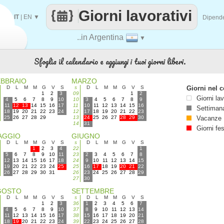
Giorni lavorativi
IT
|
EN
▼
Dipend
..in Argentina
▼
Sfoglia il calendario e aggiungi i tuoi giorni liberi.
EBBRAIO
MARZO
D
L
M
M
G
V
S
s
D
L
M
M
G
V
S
Giorni nel c
1
2
3
09
1
2
Giorni lav
4
5
6
7
8
9
10
10
3
4
5
6
7
8
9
11
12
13
14
15
16
17
11
10
11
12
13
14
15
16
Settimana
18
19
20
21
22
23
24
12
17
18
19
20
21
22
23
25
26
27
28
29
13
24
25
26
27
28
29
30
Vacanze
14
31
Giorni fes
AGGIO
GIUGNO
D
L
M
M
G
V
S
s
D
L
M
M
G
V
S
1
2
3
4
22
1
5
6
7
8
9
10
11
23
2
3
4
5
6
7
8
12
13
14
15
16
17
18
24
9
10
11
12
13
14
15
19
20
21
22
23
24
25
25
16
17
18
19
20
21
22
26
27
28
29
30
31
26
23
24
25
26
27
28
29
27
30
GOSTO
SETTEMBRE
D
L
M
M
G
V
S
s
D
L
M
M
G
V
S
1
2
3
36
1
2
3
4
5
6
7
4
5
6
7
8
9
10
37
8
9
10
11
12
13
14
11
12
13
14
15
16
17
38
15
16
17
18
19
20
21
18
19
20
21
22
23
24
39
22
23
24
25
26
27
28