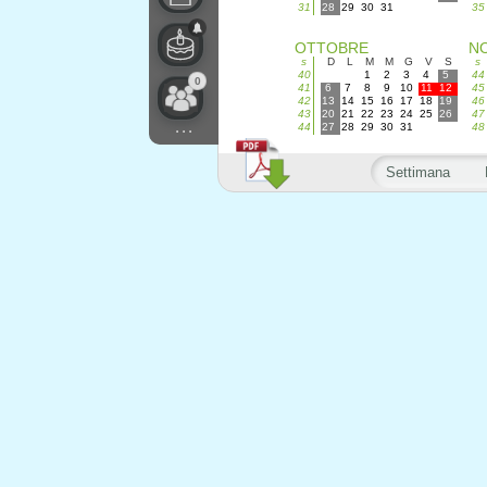
31
28
29
30
31
35
OTTOBRE
N
s
D
L
M
M
G
V
S
s
40
1
2
3
4
5
44
0
41
6
7
8
9
10
11
12
45
42
13
14
15
16
17
18
19
46
43
20
21
22
23
24
25
26
47
...
44
27
28
29
30
31
48
Settimana