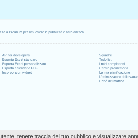
ssa a Premium per rimuovere le pubblicità e altro ancora
API for developers
Squadre
Esporta Excel standard
Todo list
Esporta Excel personalizzato
I miei compleanni
Esporta calendario PDF
Centro promemoria
Incorpora un widget
La mia pianificazione
L'ottimizzatore delle vaca
Caffè del mattino
utente, tenere traccia del tuo pubblico e visualizzare ann