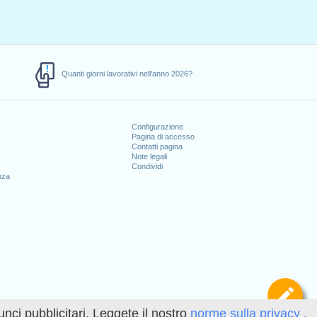
Quanti giorni lavorativi nell'anno 2026?
Configurazione
Pagina di accesso
Contatti pagina
Note legali
Condividi
nza
Def
unci pubblicitari. Leggete il nostro
norme sulla privacy .