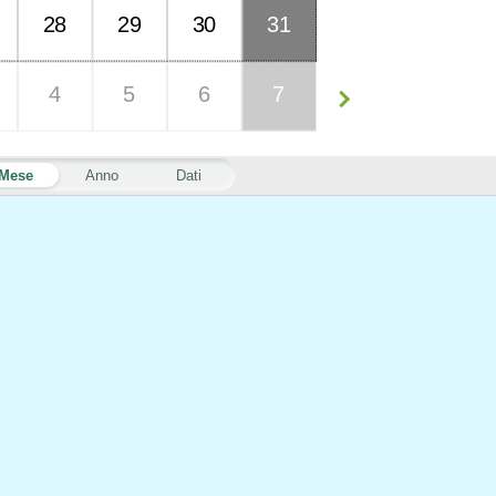
28
29
30
31
4
5
6
7
Mese
Anno
Dati