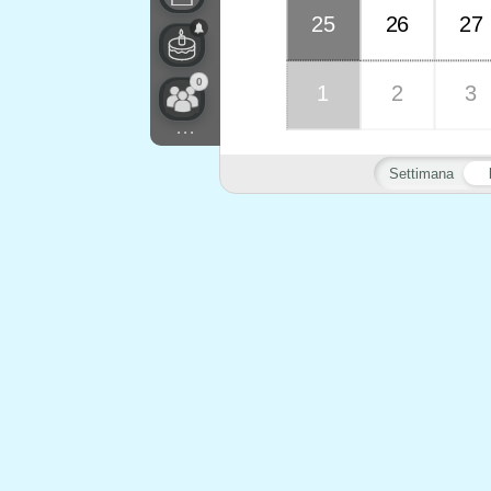
25
26
27
0
1
2
3
...
Settimana