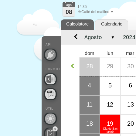
ago
14:35
08
☕
Caffè del mattino ▼
Calcolatore
Calendario
Fai
▼
contare
API
dom
lun
mar
28
29
30
EXPORT
4
5
6
11
12
13
UTILI
18
19
20
Día de San
0
Martín