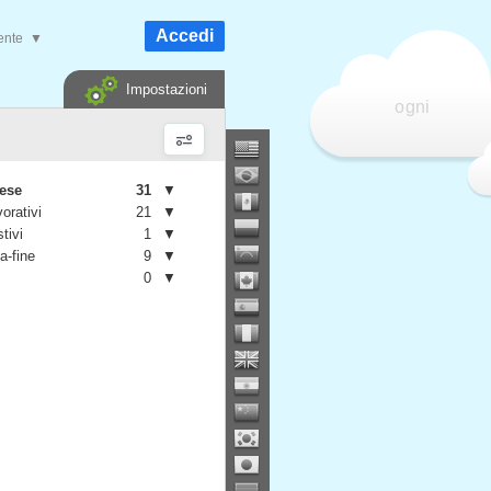
Accedi
ente
▼
Impostazioni
ogni
mese
31
▼
vorativi
21
▼
stivi
1
▼
a-fine
9
▼
0
▼