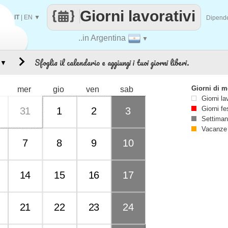
Giorni lavorativi
IT
|
EN
▼
Dipend
..in Argentina
▼
Sfoglia il calendario e aggiungi i tuoi giorni liberi.
▼
Giorni di 
mer
gio
ven
sab
Giorni la
Giorni fe
31
1
2
3
Settiman
Vacanze
7
8
9
10
14
15
16
17
21
22
23
24