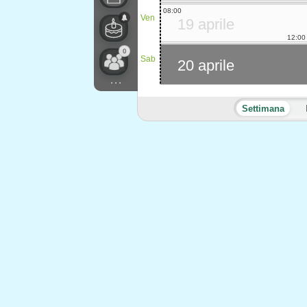
08:00
Ven
19 aprile
12:00
0
Sab
20 aprile
...
Settimana