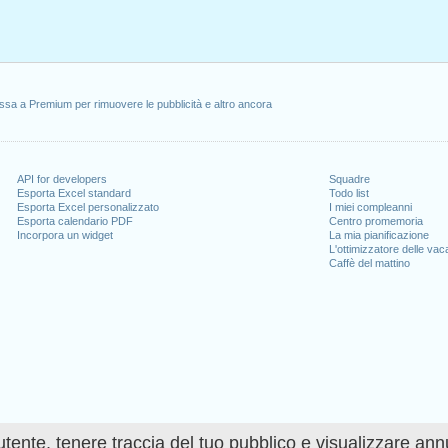
ssa a Premium per rimuovere le pubblicità e altro ancora
API for developers
Squadre
Esporta Excel standard
Todo list
Esporta Excel personalizzato
I miei compleanni
Esporta calendario PDF
Centro promemoria
Incorpora un widget
La mia pianificazione
L'ottimizzatore delle va
Caffè del mattino
utente, tenere traccia del tuo pubblico e visualizzare ann