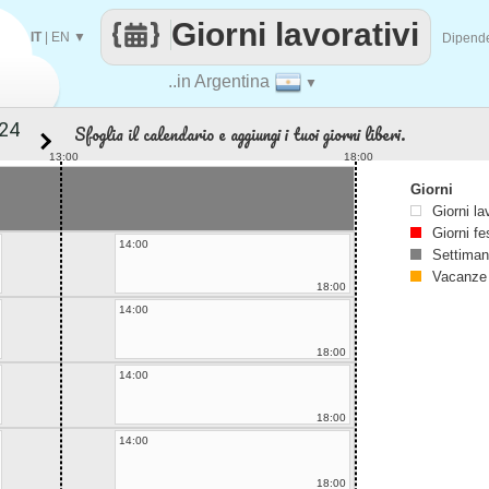
Giorni lavorativi
IT
|
EN
▼
Dipend
..in Argentina
▼
Sfoglia il calendario e aggiungi i tuoi giorni liberi.
13:00
18:00
Giorni
Giorni la
Giorni fe
14:00
Settiman
Vacanze
18:00
14:00
18:00
14:00
18:00
14:00
18:00