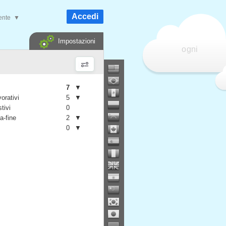
Accedi
ente
▼
Impostazioni
ogni
7
▼
vorativi
5
▼
stivi
0
a-fine
2
▼
0
▼