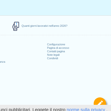
Quanti giorni lavorativi nell'anno 2026?
Configurazione
Pagina di accesso
Contatti pagina
Note legali
Condividi
canza
Def
unci pubblicitari. Leggete il nostro
norme sulla privacy .