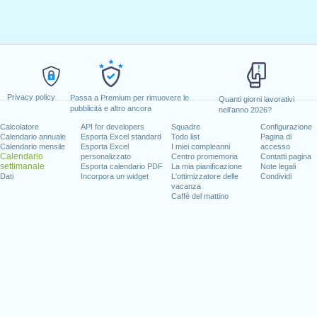
Privacy policy
Passa a Premium per rimuovere le
Quanti giorni lavorativi
pubblicità e altro ancora
nell'anno 2026?
Calcolatore
API for developers
Squadre
Configurazione
Calendario annuale
Esporta Excel standard
Todo list
Pagina di
Calendario mensile
Esporta Excel
I miei compleanni
accesso
Calendario
personalizzato
Centro promemoria
Contatti pagina
settimanale
Esporta calendario PDF
La mia pianificazione
Note legali
Dati
Incorpora un widget
L'ottimizzatore delle
Condividi
vacanza
Caffè del mattino