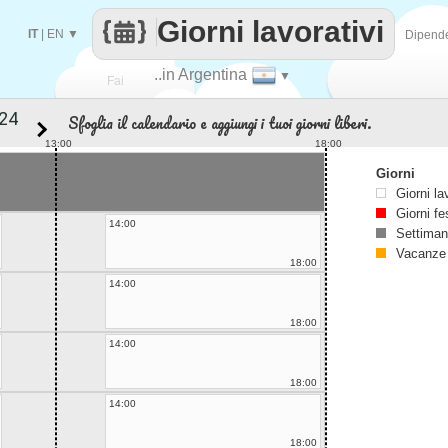
Giorni lavorativi
IT
|
EN
▼
Dipend
..in Argentina
▼
Fai
Sfoglia il calendario e aggiungi i tuoi giorni liberi.
contare
13:00
18:00
Giorni
Giorni la
Giorni fe
14:00
Settiman
Vacanze
18:00
14:00
18:00
14:00
18:00
14:00
18:00