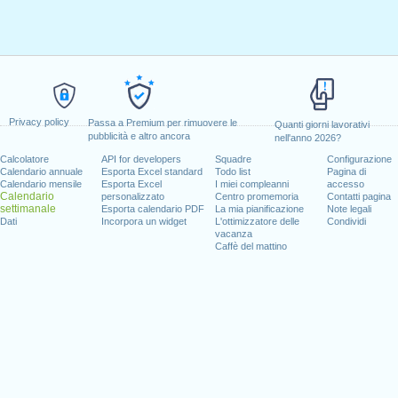
Privacy policy
Passa a Premium per rimuovere le
Quanti giorni lavorativi
pubblicità e altro ancora
nell'anno 2026?
Calcolatore
API for developers
Squadre
Configurazione
Calendario annuale
Esporta Excel standard
Todo list
Pagina di
Calendario mensile
Esporta Excel
I miei compleanni
accesso
Calendario
personalizzato
Centro promemoria
Contatti pagina
settimanale
Esporta calendario PDF
La mia pianificazione
Note legali
Dati
Incorpora un widget
L'ottimizzatore delle
Condividi
vacanza
Caffè del mattino