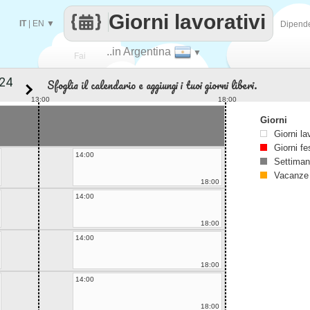
Giorni lavorativi
IT
|
EN
▼
Dipend
..in Argentina
▼
Fai
Sfoglia il calendario e aggiungi i tuoi giorni liberi.
contare
13:00
18:00
Giorni
Giorni la
Giorni fe
14:00
Settiman
Vacanze
18:00
14:00
18:00
14:00
18:00
14:00
18:00