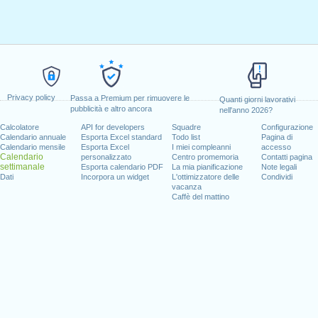
Privacy policy
Passa a Premium per rimuovere le
Quanti giorni lavorativi
pubblicità e altro ancora
nell'anno 2026?
Calcolatore
API for developers
Squadre
Configurazione
Calendario annuale
Esporta Excel standard
Todo list
Pagina di
Calendario mensile
Esporta Excel
I miei compleanni
accesso
Calendario
personalizzato
Centro promemoria
Contatti pagina
settimanale
Esporta calendario PDF
La mia pianificazione
Note legali
Dati
Incorpora un widget
L'ottimizzatore delle
Condividi
vacanza
Caffè del mattino