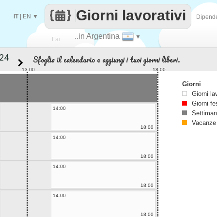
Giorni lavorativi
IT
|
EN
▼
Dipend
..in Argentina
▼
Fai
Sfoglia il calendario e aggiungi i tuoi giorni liberi.
contare
13:00
18:00
Giorni
Giorni la
Giorni fe
14:00
Settiman
Vacanze
18:00
14:00
18:00
14:00
18:00
14:00
18:00