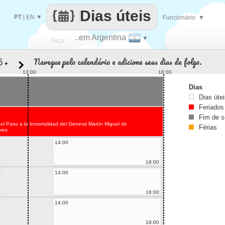
Dias úteis
PT
|
EN
▼
Funcionário
▼
..em Argentina
▼
Faça
Navegue pelo calendário e adicione seus dias de folga.
▼
cada
13:00
18:00
Dias
Dias úte
Feriados
Fim de 
el Paso a la Inmortalidad del General Martín Miguel de
Férias
mes
14:00
18:00
14:00
18:00
14:00
18:00