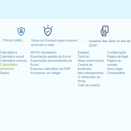
Privacy policy
Torne-se Premium para remover
Quantos dias úteis no ano de
anúncios e mais
2026?
Calculadora
API for developers
Equipes
Configuração
Calendário anual
Exportação padrão do Excel
Todo list
Página de login
Calendário mensal
Exportação personalizada do
Meus aniversários
Página de
Calendário
Excel
Central de
contato
semanal
Exportar calendário em PDF
lembretes
Aviso legal
Dados
Incorporar um widget
Meu planejamento
Compartilhar
O otimizador de
férias
Café da manhã