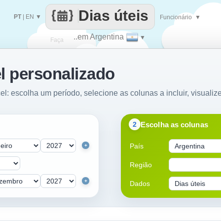
Dias úteis
PT
|
EN
▼
Funcionário
▼
..em Argentina
▼
Faça
l personalizado
cada
el: escolha um período, selecione as colunas a incluir, visualiz
Escolha as colunas
2
País
+
Região
+
Dados