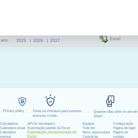
Excel
 ano :
2025
|
2026
|
2027
Privacy policy
Torne-se Premium para remover
Quantos dias úteis no ano de
anúncios e mais
2026?
Calculadora
API for developers
Equipes
Configuração
Calendário anual
Exportação padrão do Excel
Todo list
Página de login
Exportação personalizada do
Calendário
Meus aniversários
Página de
Excel
mensal
Central de
contato