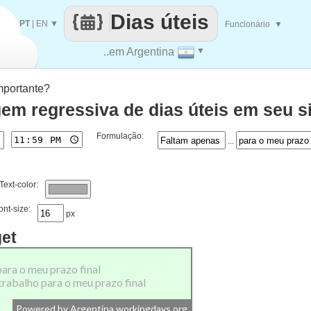
Dias úteis
PT
|
EN
▼
Funcionário
▼
..em Argentina
▼
mportante?
em regressiva de dias úteis em seu si
Formulação:
...
Text-color:
ont-size:
px
get