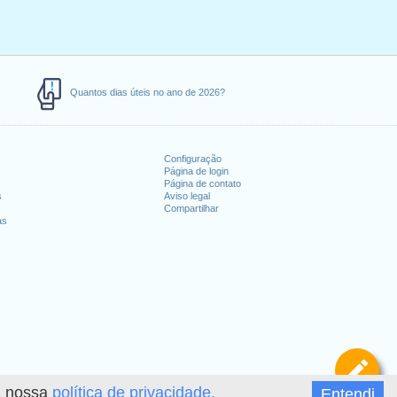
Quantos dias úteis no ano de 2026?
Configuração
Página de login
Página de contato
s
Aviso legal
Compartilhar
as
De
 a nossa
política de privacidade.
Entendi