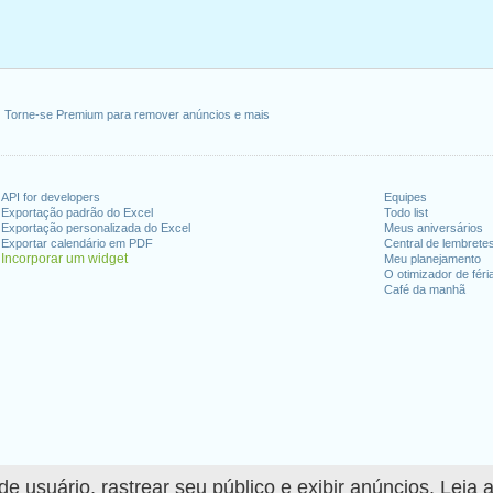
Torne-se Premium para remover anúncios e mais
API for developers
Equipes
Exportação padrão do Excel
Todo list
Exportação personalizada do Excel
Meus aniversários
Exportar calendário em PDF
Central de lembrete
Incorporar um widget
Meu planejamento
O otimizador de féri
Café da manhã
 usuário, rastrear seu público e exibir anúncios. Leia