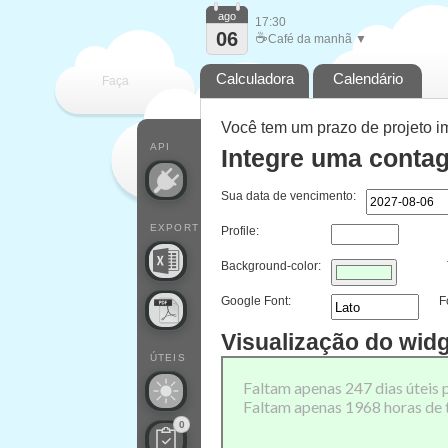
ago
17:30
06
☕
Café da manhã ▼
Calculadora
Calendário
Faça
Você tem um prazo de projeto i
cada
API
Integre uma contag
Sua data de vencimento:
EXPORT
Profile:
Background-color:
Google Font:
F
Visualização do wid
ÚTEIS
0