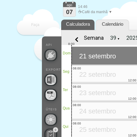
ago
14:46
07
☕
Café da manhã ▼
Calculadora
Calendário
Faça
Semana
▼
cada
8:00
API
Dom
21 setembro
08:00
EXPORT
Seg
22 setembro
12:00
08:00
Ter
23 setembro
12:00
08:00
Qua
24 setembro
ÚTEIS
12:00
08:00
Qui
25 setembro
0
12:00