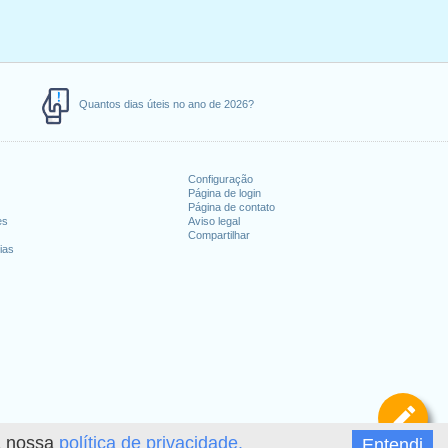
Quantos dias úteis no ano de 2026?
Configuração
Página de login
Página de contato
es
Aviso legal
Compartilhar
ias
De
 a nossa
política de privacidade.
Entendi