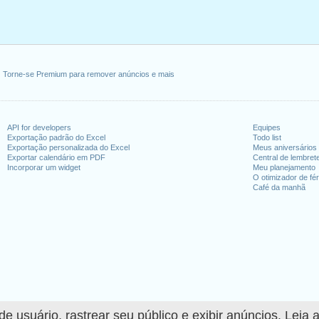
Torne-se Premium para remover anúncios e mais
API for developers
Equipes
Exportação padrão do Excel
Todo list
Exportação personalizada do Excel
Meus aniversários
Exportar calendário em PDF
Central de lembret
Incorporar um widget
Meu planejamento
O otimizador de fér
Café da manhã
 usuário, rastrear seu público e exibir anúncios. Leia