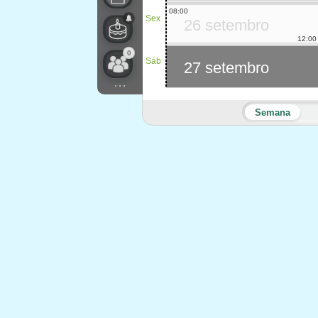
08:00
Sex
26 setembro
12:00
0
Sáb
27 setembro
...
Semana