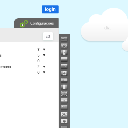
login
Configurações
dia
7
▼
is
5
▼
0
semana
2
▼
0
▼