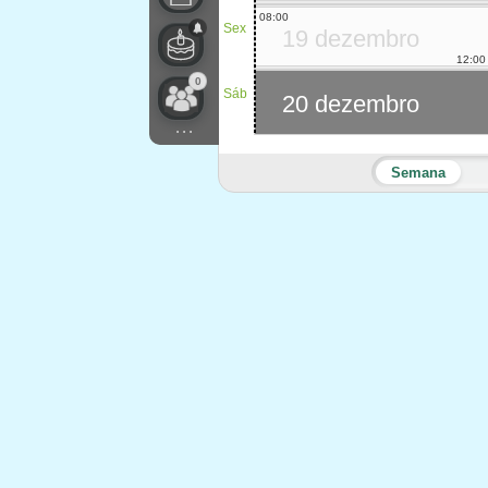
08:00
Sex
19 dezembro
12:00
0
Sáb
20 dezembro
...
Semana