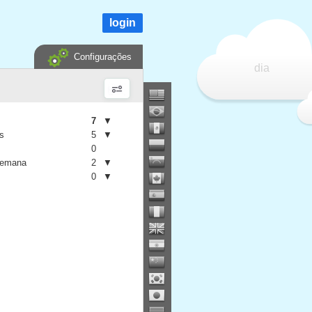
login
Configurações
dia
7
▼
is
5
▼
0
semana
2
▼
0
▼