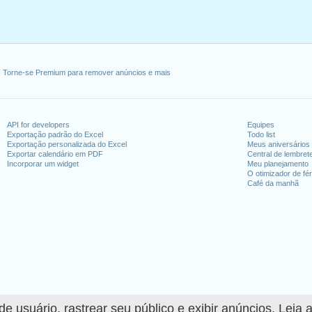
Torne-se Premium para remover anúncios e mais
API for developers
Equipes
Exportação padrão do Excel
Todo list
Exportação personalizada do Excel
Meus aniversários
Exportar calendário em PDF
Central de lembret
Incorporar um widget
Meu planejamento
O otimizador de fér
Café da manhã
 usuário, rastrear seu público e exibir anúncios. Leia