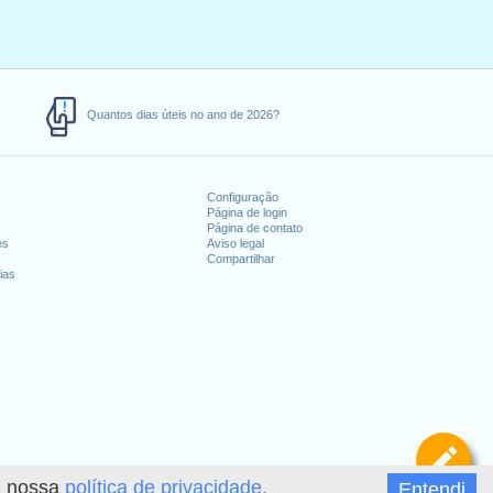
Quantos dias úteis no ano de 2026?
Configuração
Página de login
Página de contato
es
Aviso legal
Compartilhar
ias
De
 a nossa
política de privacidade.
Entendi