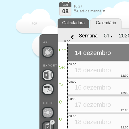
ago
10:27
08
☕
Café da manhã ▼
Calculadora
Calendário
Faça
Semana
▼
cada
8:00
API
Dom
14 dezembro
08:00
EXPORT
Seg
15 dezembro
12:00
08:00
Ter
16 dezembro
12:00
08:00
Qua
17 dezembro
ÚTEIS
12:00
08:00
Qui
18 dezembro
0
12:00