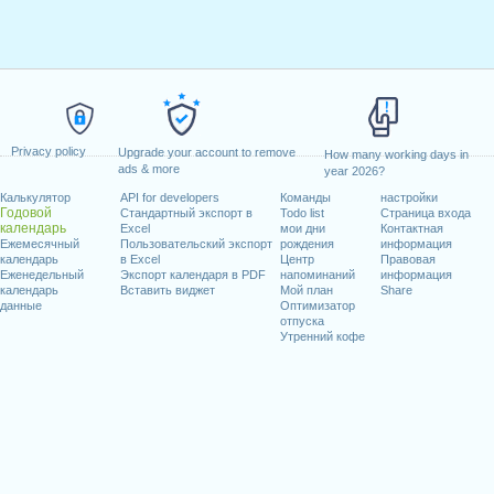
Privacy policy
Upgrade your account to remove
How many working days in
ads & more
year 2026?
Калькулятор
API for developers
Команды
настройки
Годовой
Стандартный экспорт в
Todo list
Страница входа
календарь
Excel
мои дни
Контактная
Ежемесячный
Пользовательский экспорт
рождения
информация
календарь
в Excel
Центр
Правовая
Еженедельный
Экспорт календаря в PDF
напоминаний
информация
календарь
Вставить виджет
Мой план
Share
данные
Оптимизатор
отпуска
Утренний кофе