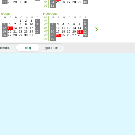
27
28
29
30
31
35
24
25
26
27
28
29
30
36
31
тябрь
ноябрь
в
п
в
с
ч
п
с
не
в
п
в
с
ч
п
с
1
2
3
4
44
1
5
6
7
8
9
10
11
45
2
3
4
5
6
7
8
12
13
14
15
16
17
18
46
9
10
11
12
13
14
15
19
20
21
22
23
24
25
47
16
17
18
19
20
21
22
26
27
28
29
30
31
48
23
24
25
26
27
28
29
49
30
місяць
год
данные