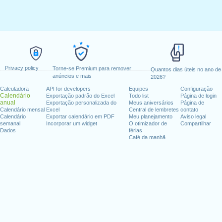
Privacy policy
Torne-se Premium para remover
Quantos dias úteis no ano de
anúncios e mais
2026?
Calculadora
API for developers
Equipes
Configuração
Calendário
Exportação padrão do Excel
Todo list
Página de login
anual
Exportação personalizada do
Meus aniversários
Página de
Calendário mensal
Excel
Central de lembretes
contato
Calendário
Exportar calendário em PDF
Meu planejamento
Aviso legal
semanal
Incorporar um widget
O otimizador de
Compartilhar
Dados
férias
Café da manhã