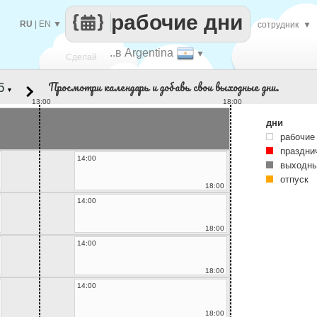
рабочие дни
RU
|
EN
▼
сотрудник
▼
..в Argentina
▼
Сделай
Просмотри календарь и добавь свои выходные дни.
▼
каждый
13:00
18:00
дни
рабочие
праздни
14:00
выходны
отпуск
18:00
14:00
18:00
14:00
18:00
14:00
18:00