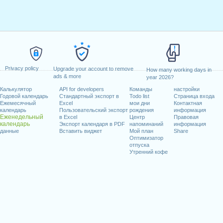
Privacy policy
Upgrade your account to remove
How many working days in
ads & more
year 2026?
Калькулятор
API for developers
Команды
настройки
Годовой календарь
Стандартный экспорт в
Todo list
Страница входа
Ежемесячный
Excel
мои дни
Контактная
календарь
Пользовательский экспорт
рождения
информация
Еженедельный
в Excel
Центр
Правовая
календарь
Экспорт календаря в PDF
напоминаний
информация
данные
Вставить виджет
Мой план
Share
Оптимизатор
отпуска
Утренний кофе