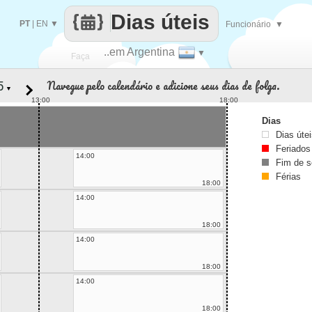
Dias úteis
PT
|
EN
▼
Funcionário
▼
..em Argentina
▼
Faça
Navegue pelo calendário e adicione seus dias de folga.
▼
cada
13:00
18:00
Dias
Dias úte
Feriados
14:00
Fim de 
Férias
18:00
14:00
18:00
14:00
18:00
14:00
18:00