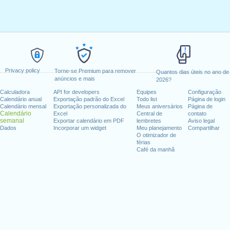
Privacy policy
Torne-se Premium para remover
Quantos dias úteis no ano de
anúncios e mais
2026?
Calculadora
API for developers
Equipes
Configuração
Calendário anual
Exportação padrão do Excel
Todo list
Página de login
Calendário mensal
Exportação personalizada do
Meus aniversários
Página de
Calendário
Excel
Central de
contato
semanal
Exportar calendário em PDF
lembretes
Aviso legal
Dados
Incorporar um widget
Meu planejamento
Compartilhar
O otimizador de
férias
Café da manhã