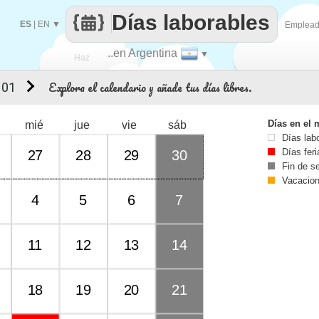
Días laborables
ES
|
EN
▼
Emplea
..en Argentina
▼
Haz
Explora el calendario y añade tus días libres.
 01
que
Días en el 
mié
jue
vie
sáb
Días lab
Días fer
27
28
29
30
Fin de 
Vacacio
4
5
6
7
11
12
13
14
18
19
20
21