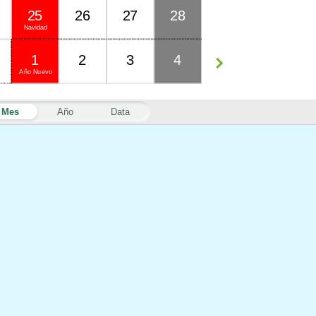
25
26
27
28
Navidad
1
2
3
4
Año Nuevo
Mes
Año
Data