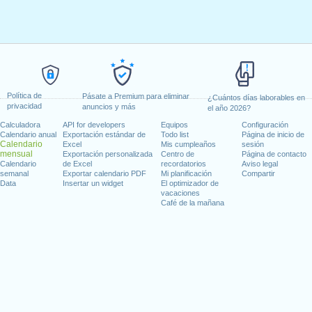
Política de
Pásate a Premium para eliminar
¿Cuántos días laborables en
privacidad
anuncios y más
el año 2026?
Calculadora
API for developers
Equipos
Configuración
Calendario anual
Exportación estándar de
Todo list
Página de inicio de
Calendario
Excel
Mis cumpleaños
sesión
mensual
Exportación personalizada
Centro de
Página de contacto
Calendario
de Excel
recordatorios
Aviso legal
semanal
Exportar calendario PDF
Mi planificación
Compartir
Data
Insertar un widget
El optimizador de
vacaciones
Café de la mañana