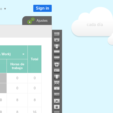
Sign in
do
▼
Ajustes
cada día
 Work)
×
Total
Horas de
trabajo
0
0
0
0
00
8
8
00
8
16