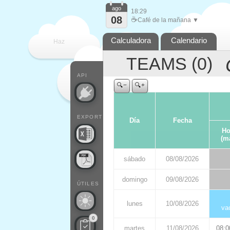
ago
18:29
08
☕
Café de la mañana ▼
Calculadora
Calendario
Haz
TEAMS (
0
)
que
API
🔍−
🔍+
EXPORT
Día
Fecha
Ho
(m
sábado
08/08/2026
domingo
09/08/2026
ÚTILES
lunes
10/08/2026
va
0
martes
11/08/2026
08:0