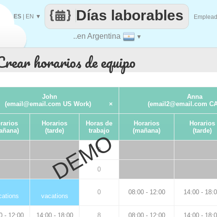
Días laborables
ES
|
EN
▼
Emplea
..en Argentina
▼
Crear horarios de equipo
John
Anna
(email@email.com US Work)
×
(email2@email.com CA
rarios
Horarios
Horas de
Horarios
Horarios
añana)
(tarde)
trabajo
(mañana)
(tarde)
DEMO
0
0
0
08:00 - 12:00
14:00 - 18:
cations
vacations
0 - 12:00
14:00 - 18:00
8
08:00 - 12:00
14:00 - 18: