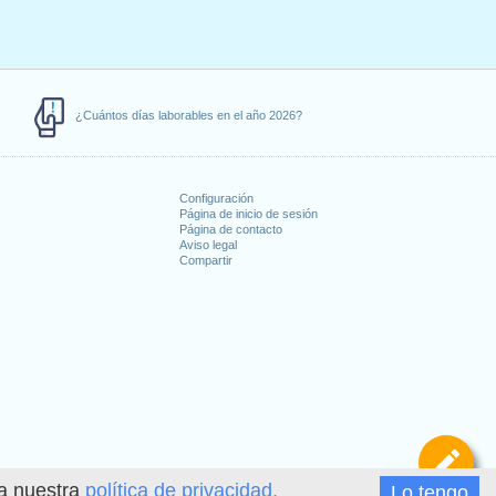
0
0
0
0
¿Cuántos días laborables en el año 2026?
00
8
8
00
8
16
Configuración
Página de inicio de sesión
Página de contacto
0
8
Aviso legal
Compartir
s
00
8
16
4
12
0
0
0
0
De
00
8
8
ea nuestra
política de privacidad.
Lo tengo