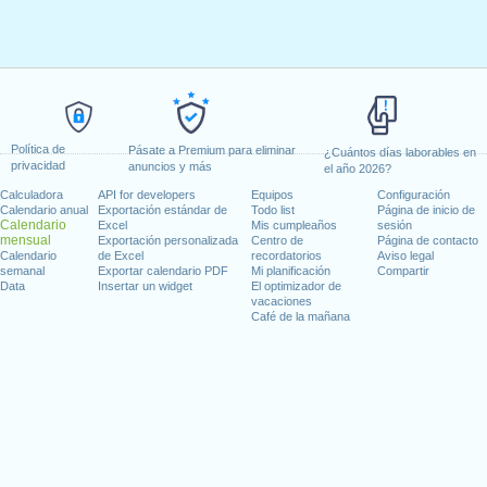
Política de
Pásate a Premium para eliminar
¿Cuántos días laborables en
privacidad
anuncios y más
el año 2026?
Calculadora
API for developers
Equipos
Configuración
Calendario anual
Exportación estándar de
Todo list
Página de inicio de
Calendario
Excel
Mis cumpleaños
sesión
mensual
Exportación personalizada
Centro de
Página de contacto
Calendario
de Excel
recordatorios
Aviso legal
semanal
Exportar calendario PDF
Mi planificación
Compartir
Data
Insertar un widget
El optimizador de
vacaciones
Café de la mañana