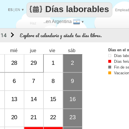
Días laborables
ES
|
EN
▼
Emplea
..en Argentina
▼
Haz
Explora el calendario y añade tus días libres.
 14
que
Días en el 
mié
jue
vie
sáb
Días lab
Días fer
28
29
1
2
Fin de 
Vacacio
6
7
8
9
13
14
15
16
20
21
22
23