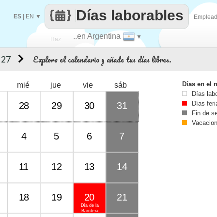
Días laborables
ES
|
EN
▼
Emplea
..en Argentina
▼
Haz
Explora el calendario y añade tus días libres.
 27
que
Días en el 
mié
jue
vie
sáb
Días lab
Días fer
28
29
30
31
Fin de 
Vacacio
4
5
6
7
11
12
13
14
18
19
20
21
Día de la
Bandera