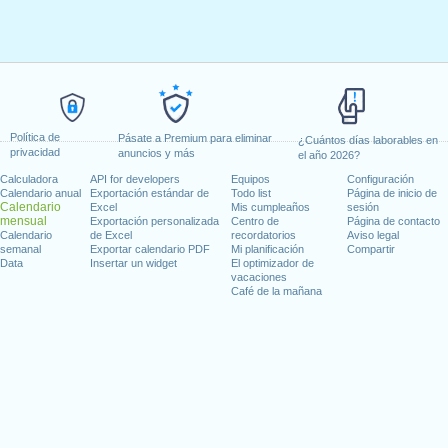
Política de
Pásate a Premium para eliminar
¿Cuántos días laborables en
privacidad
anuncios y más
el año 2026?
Calculadora
API for developers
Equipos
Configuración
Calendario anual
Exportación estándar de
Todo list
Página de inicio de
Calendario
Excel
Mis cumpleaños
sesión
mensual
Exportación personalizada
Centro de
Página de contacto
Calendario
de Excel
recordatorios
Aviso legal
semanal
Exportar calendario PDF
Mi planificación
Compartir
Data
Insertar un widget
El optimizador de
vacaciones
Café de la mañana