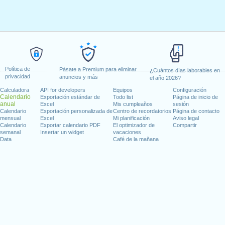
Política de
Pásate a Premium para eliminar
¿Cuántos días laborables en
privacidad
anuncios y más
el año 2026?
Calculadora
API for developers
Equipos
Configuración
Calendario
Exportación estándar de
Todo list
Página de inicio de
anual
Excel
Mis cumpleaños
sesión
Calendario
Exportación personalizada de
Centro de recordatorios
Página de contacto
mensual
Excel
Mi planificación
Aviso legal
Calendario
Exportar calendario PDF
El optimizador de
Compartir
semanal
Insertar un widget
vacaciones
Data
Café de la mañana