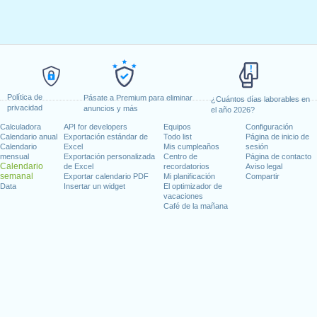
Política de
Pásate a Premium para eliminar
¿Cuántos días laborables en
privacidad
anuncios y más
el año 2026?
Calculadora
API for developers
Equipos
Configuración
Calendario anual
Exportación estándar de
Todo list
Página de inicio de
Calendario
Excel
Mis cumpleaños
sesión
mensual
Exportación personalizada
Centro de
Página de contacto
Calendario
de Excel
recordatorios
Aviso legal
semanal
Exportar calendario PDF
Mi planificación
Compartir
Data
Insertar un widget
El optimizador de
vacaciones
Café de la mañana