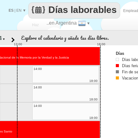
Días laborables
ES
|
EN
▼
Emplea
..en Argentina
▼
Haz
Explora el calendario y añade tus días libres.
▼
que
13:00
18:00
Días
acional de la Memoria por la Verdad y la Justicia
Días lab
Días fer
14:00
Fin de 
Vacacio
18:00
14:00
18:00
14:00
18:00
es Santo