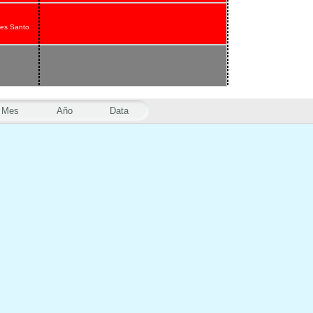
nes Santo
Mes
Año
Data