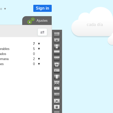
Sign in
do
▼
Ajustes
cada día
7
▼
orables
5
▼
iados
0
semana
2
▼
nes
0
▼