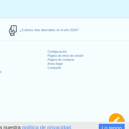
¿Cuántos días laborables en el año 2026?
Configuración
Página de inicio de sesión
Página de contacto
Aviso legal
Compartir
es
De
ea nuestra
política de privacidad.
Lo tengo