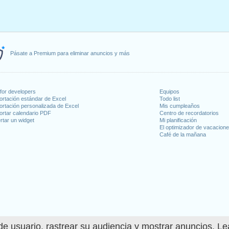
Pásate a Premium para eliminar anuncios y más
for developers
Equipos
ortación estándar de Excel
Todo list
ortación personalizada de Excel
Mis cumpleaños
ortar calendario PDF
Centro de recordatorios
rtar un widget
Mi planificación
El optimizador de vacacion
Café de la mañana
e usuario, rastrear su audiencia y mostrar anuncios. L