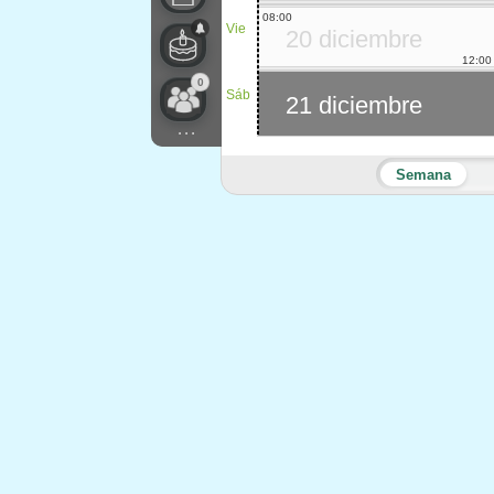
08:00
Vie
20 diciembre
12:00
0
Sáb
21 diciembre
...
Semana