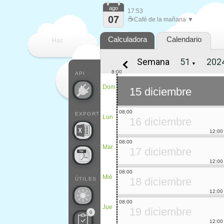
ago
17:53
07
☕
Café de la mañana ▼
Calculadora
Calendario
Haz
Semana
▼
que
8:00
API
Dom
15 diciembre
08:00
EXPORT
Lun
16 diciembre
12:00
08:00
Mar
17 diciembre
12:00
08:00
Mié
18 diciembre
ÚTILES
12:00
08:00
Jue
19 diciembre
0
12:00