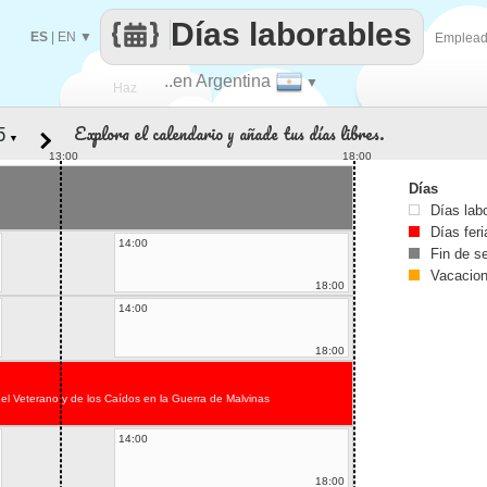
Días laborables
ES
|
EN
▼
Emplea
..en Argentina
▼
Haz
Explora el calendario y añade tus días libres.
▼
que
13:00
18:00
Días
Días lab
Días fer
14:00
Fin de 
Vacacio
18:00
14:00
18:00
el Veterano y de los Caídos en la Guerra de Malvinas
14:00
18:00