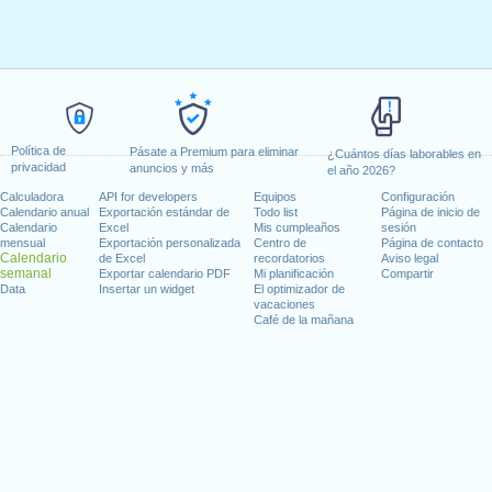
Política de
Pásate a Premium para eliminar
¿Cuántos días laborables en
privacidad
anuncios y más
el año 2026?
Calculadora
API for developers
Equipos
Configuración
Calendario anual
Exportación estándar de
Todo list
Página de inicio de
Calendario
Excel
Mis cumpleaños
sesión
mensual
Exportación personalizada
Centro de
Página de contacto
Calendario
de Excel
recordatorios
Aviso legal
semanal
Exportar calendario PDF
Mi planificación
Compartir
Data
Insertar un widget
El optimizador de
vacaciones
Café de la mañana