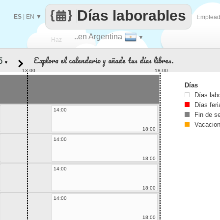
Días laborables
ES
|
EN
▼
Emplea
..en Argentina
▼
Haz
Explora el calendario y añade tus días libres.
▼
que
13:00
18:00
Días
Días lab
Días fer
14:00
Fin de 
Vacacio
18:00
14:00
18:00
14:00
18:00
14:00
18:00