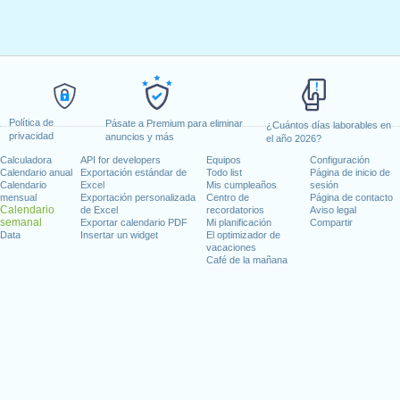
Política de
Pásate a Premium para eliminar
¿Cuántos días laborables en
privacidad
anuncios y más
el año 2026?
Calculadora
API for developers
Equipos
Configuración
Calendario anual
Exportación estándar de
Todo list
Página de inicio de
Calendario
Excel
Mis cumpleaños
sesión
mensual
Exportación personalizada
Centro de
Página de contacto
Calendario
de Excel
recordatorios
Aviso legal
semanal
Exportar calendario PDF
Mi planificación
Compartir
Data
Insertar un widget
El optimizador de
vacaciones
Café de la mañana