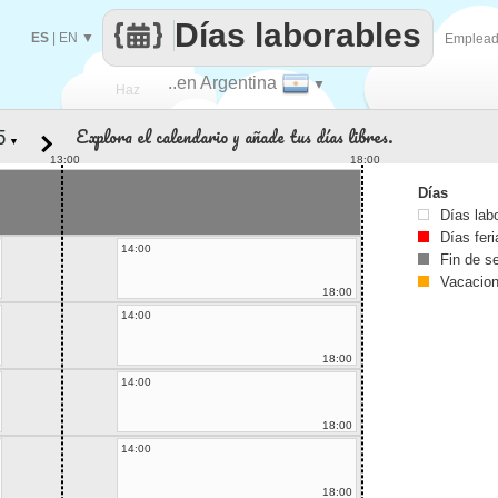
Días laborables
ES
|
EN
▼
Emplea
..en Argentina
▼
Haz
Explora el calendario y añade tus días libres.
▼
que
13:00
18:00
Días
Días lab
Días fer
14:00
Fin de 
Vacacio
18:00
14:00
18:00
14:00
18:00
14:00
18:00