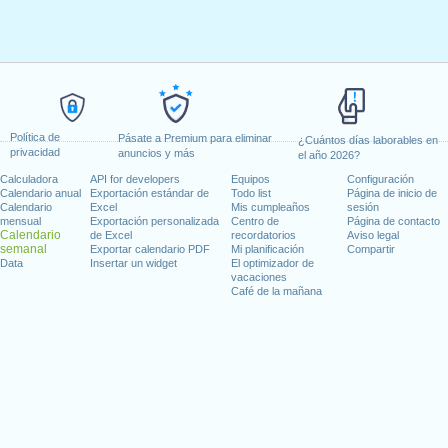
Política de
Pásate a Premium para eliminar
¿Cuántos días laborables en
privacidad
anuncios y más
el año 2026?
Calculadora
API for developers
Equipos
Configuración
Calendario anual
Exportación estándar de
Todo list
Página de inicio de
Calendario
Excel
Mis cumpleaños
sesión
mensual
Exportación personalizada
Centro de
Página de contacto
Calendario
de Excel
recordatorios
Aviso legal
semanal
Exportar calendario PDF
Mi planificación
Compartir
Data
Insertar un widget
El optimizador de
vacaciones
Café de la mañana