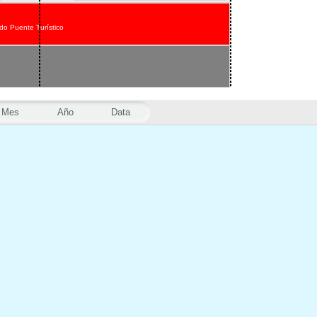
do Puente Turístico
Mes
Año
Data