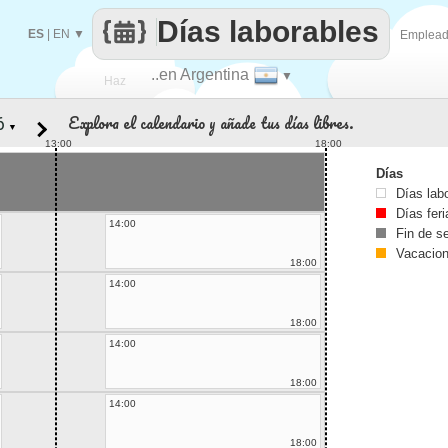
Días laborables
ES
|
EN
▼
Emplea
..en Argentina
▼
Haz
Explora el calendario y añade tus días libres.
▼
que
13:00
18:00
Días
Días lab
Días fer
14:00
Fin de 
Vacacio
18:00
14:00
18:00
14:00
18:00
14:00
18:00