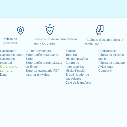
Política de
Pásate a Premium para eliminar
¿Cuántos días laborables en
privacidad
anuncios y más
el año 2026?
Calculadora
API for developers
Equipos
Configuración
Calendario anual
Exportación estándar de
Todo list
Página de inicio de
Calendario
Excel
Mis cumpleaños
sesión
mensual
Exportación personalizada
Centro de
Página de contacto
Calendario
de Excel
recordatorios
Aviso legal
semanal
Exportar calendario PDF
Mi planificación
Compartir
Data
Insertar un widget
El optimizador de
vacaciones
Café de la mañana