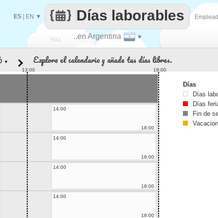
Días laborables
ES
|
EN
▼
Emplea
..en Argentina
▼
Haz
Explora el calendario y añade tus días libres.
▼
que
13:00
18:00
Días
Días lab
Días fer
14:00
Fin de 
Vacacio
18:00
14:00
18:00
14:00
18:00
14:00
18:00