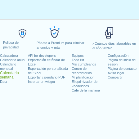
Política de
Pásate a Premium para eliminar
¿Cuántos días laborables en
privacidad
anuncios y más
el año 2026?
Calculadora
API for developers
Equipos
Configuración
Calendario anual
Exportación estándar de
Todo list
Página de inicio de
Calendario
Excel
Mis cumpleaños
sesión
mensual
Exportación personalizada
Centro de
Página de contacto
Calendario
de Excel
recordatorios
Aviso legal
semanal
Exportar calendario PDF
Mi planificación
Compartir
Data
Insertar un widget
El optimizador de
vacaciones
Café de la mañana