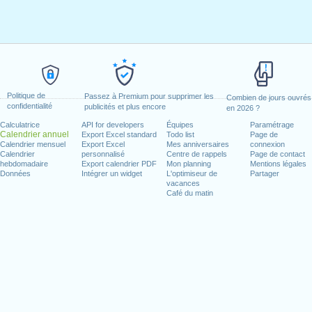
Politique de
Passez à Premium pour supprimer les
Combien de jours ouvrés
confidentialité
publicités et plus encore
en 2026 ?
Calculatrice
API for developers
Équipes
Paramétrage
Calendrier annuel
Export Excel standard
Todo list
Page de
Calendrier mensuel
Export Excel
Mes anniversaires
connexion
Calendrier
personnalisé
Centre de rappels
Page de contact
hebdomadaire
Export calendrier PDF
Mon planning
Mentions légales
Données
Intégrer un widget
L'optimiseur de
Partager
vacances
Café du matin