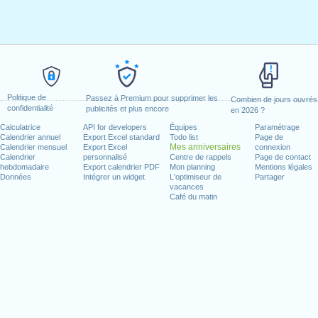
Politique de
Passez à Premium pour supprimer les
Combien de jours ouvrés
confidentialité
publicités et plus encore
en 2026 ?
Calculatrice
API for developers
Équipes
Paramétrage
Calendrier annuel
Export Excel standard
Todo list
Page de
Mes anniversaires
Calendrier mensuel
Export Excel
connexion
Calendrier
personnalisé
Centre de rappels
Page de contact
hebdomadaire
Export calendrier PDF
Mon planning
Mentions légales
Données
Intégrer un widget
L'optimiseur de
Partager
vacances
Café du matin