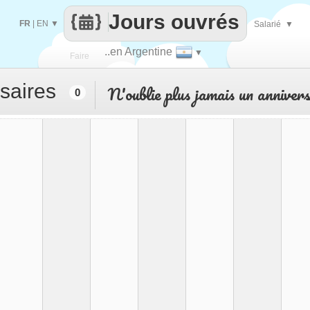
Jours ouvrés
FR
|
EN
▼
Salarié
▼
..en Argentine
▼
Faire
saires
N'oublie plus jamais un anniver
0
que