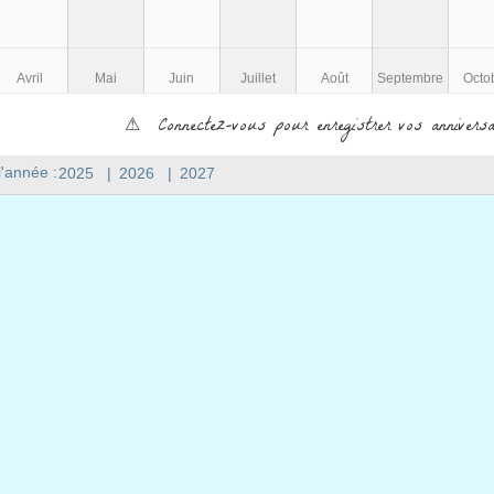
Avril
Mai
Juin
Juillet
Août
Septembre
Octo
⚠ Connectez-vous pour enregistrer vos anniversa
l'année :
2025
|
2026
|
2027