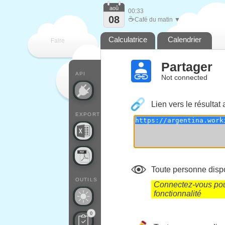
aoû
00:33
08
☕
Café du matin ▼
Calculatrice
Calendrier
Faire
Partager
que
API
Not connected
Lien vers le résultat 
EXPORT
Toute personne dispo
OUTILS
Connectez-vous pour
fonctionnalité
0