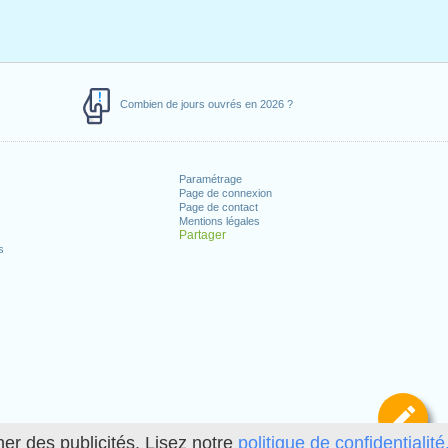
Combien de jours ouvrés en 2026 ?
Paramétrage
Page de connexion
Page de contact
Mentions légales
Partager
s
Dé
her des publicités. Lisez notre
politique de confidentialité