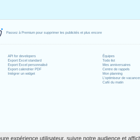
Passez à Premium pour supprimer les publicités et plus encore
API for developers
Équipes
Export Excel standard
Todo list
Export Excel personnalisé
Mes anniversaires
Export calendrier PDF
Centre de rappels
Intégrer un widget
Mon planning
L'optimiseur de vacance
Café du matin
ure expérience utilisateur, suivre notre audience et affic