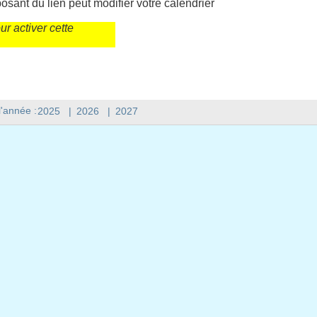
sant du lien peut modifier votre calendrier
r activer cette
l'année :
2025
|
2026
|
2027