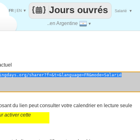
Jours ouvrés
FR
|
EN
▼
Salarié
▼
..en Argentine
▼
actuel
sant du lien peut consulter votre calendrier en lecture seule
 activer cette